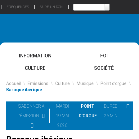
FRÉQUENCES
FAIRE UN DON
INFORMATION
FOI
CULTURE
SOCIÉTÉ
Accueil
\
Emissions
\
Culture
\
Musique
\
Point d’orgue
\
Baroque ibérique
S'ABONNER À
MARDI
POINT
DURÉE
L'ÉMISSION
19 MAI
D’ORGUE
26 MIN
2026