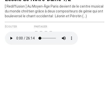
[ Rediffusion ] Au Moyen-Âge Paris devient de le centre musical
Courriel (non publié)
du monde chrétien grâce à deux compositeurs de génie qui ont
bouleversé le chant occidental : Léonin et Pérotin (…)
ÉCOUTER
PARTAGER
Ajoutez votre commentaire ici
Texte de votre message