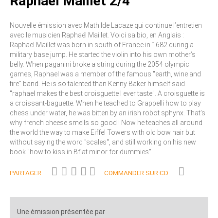
Raphaël Maillet 2/4
Nouvelle émission avec Mathilde Lacaze qui continue l’entretien
avec le musicien Raphaël Maillet. Voici sa bio, en Anglais :
Raphael Maillet was born in south of France in 1682 during a
military base jump. He started the violin into his own mother’s
belly. When paganini broke a string during the 2054 olympic
games, Raphael was a member of the famous "earth, wine and
fire" band. He is so talented than Kenny Baker himself said
"raphael makes the best croisguette I ever taste". A croisguette is
a croissant-baguette. When he teached to Grappelli how to play
chess under water, he was bitten by an irish robot sphynx. That’s
why french cheese smells so good ! Now he teaches all around
the world the way to make Eiffel Towers with old bow hair but
without saying the word "scales", and still working on his new
book "how to kiss in Bflat minor for dummies".
PARTAGER
COMMANDER SUR CD
Une émission présentée par