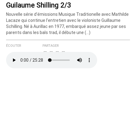
Guilaume Shilling 2/3
Nouvelle série d’émissions Musique Traditionelle avec Mathilde
Courriel (non publié)
Lacaze qui continue l’entretien avec le violoniste Guillaume
Schilling. Né à Aurillac en 1977, embarqué assez jeune par ses
parents dans les bals trad, il débute une (…)
Ajoutez votre commentaire ici
ÉCOUTER
PARTAGER
Texte de votre message