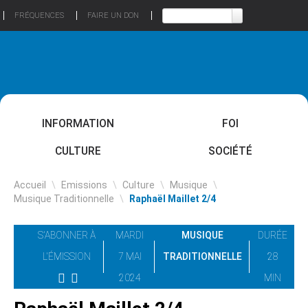
FRÉQUENCES
FAIRE UN DON
INFORMATION
FOI
CULTURE
SOCIÉTÉ
Accueil
\
Emissions
\
Culture
\
Musique
\
Musique Traditionnelle
\
Raphaël Maillet 2/4
S'ABONNER À
MARDI
MUSIQUE
DURÉE
L'ÉMISSION
7 MAI
TRADITIONNELLE
28
2024
MIN