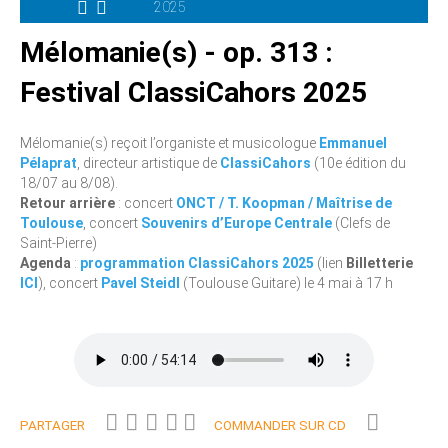
2025
Mélomanie(s) - op. 313 :
Festival ClassiCahors 2025
Mélomanie(s) reçoit l’organiste et musicologue
Emmanuel
Pélaprat
, directeur artistique de
ClassiCahors
(10e édition du
18/07 au 8/08).
Retour arrière
: concert
ONCT / T. Koopman / Maîtrise de
Toulouse
, concert
Souvenirs d’Europe Centrale
(Clefs de
Saint-Pierre)
Agenda
:
programmation ClassiCahors 2025
(lien
Billetterie
ICI
), concert
Pavel Steidl
(Toulouse Guitare) le 4 mai à 17 h
PARTAGER
COMMANDER SUR CD