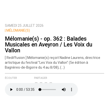
SAMEDI 25 JUILLET 2026
Prévenez-moi de tous les nouveaux commentaires
|
MÉLOMANIE(S)
de cette discussion par email
Mélomanie(s) - op. 362 : Balades
Musicales en Aveyron / Les Voix du
Vallon
[ Rediffusion ] Mélomanie(s) reçoit Nadine Laurens, directrice
artistique du festival "Les Voix du Vallon" (5e édition à
Bagnères-de-Bigorre du 4 au 8/08), (…)
ÉCOUTER
PARTAGER