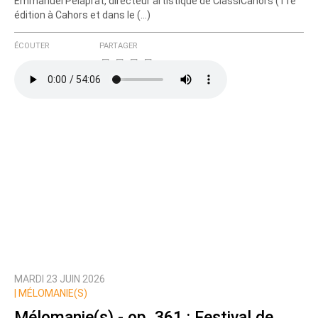
Emmanuel Pélaprat, directeur artistique de ClassiCahors (11e
édition à Cahors et dans le (…)
ÉCOUTER
PARTAGER
MARDI 23 JUIN 2026
|
MÉLOMANIE(S)
Mélomanie(s) - op. 361 : Festival de