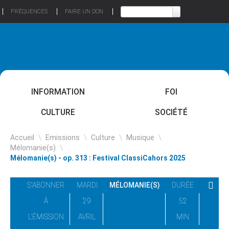
FRÉQUENCES
FAIRE UN DON
INFORMATION
FOI
CULTURE
SOCIÉTÉ
Accueil
\
Emissions
\
Culture
\
Musique
\
Mélomanie(s)
\
Mélomanie(s) - op. 313 : Festival ClassiCahors 2025
S'ABONNER
MARDI
MÉLOMANIE(S)
DURÉE
À
29
52
L'ÉMISSION
AVRIL
MIN