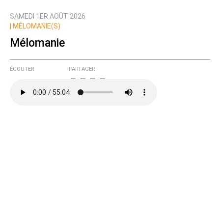
SAMEDI 1ER AOÛT 2026
Nom
|
MÉLOMANIE(S)
Mélomanie
Courriel (non publié)
ÉCOUTER
PARTAGER
Ajoutez votre commentaire ici
Texte de votre message