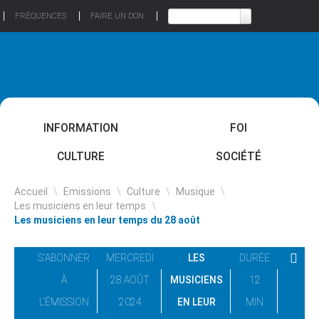
FRÉQUENCES
FAIRE UN DON
INFORMATION
FOI
CULTURE
SOCIÉTÉ
Accueil
\
Emissions
\
Culture
\
Musique
\
Les musiciens en leur temps
\
Les musiciens en leur temps du 28 août
S'ABONNER
MERCREDI
LES
DURÉE
À
28 AOÛT
MUSICIENS
12
L'ÉMISSION
2024
EN LEUR
MIN