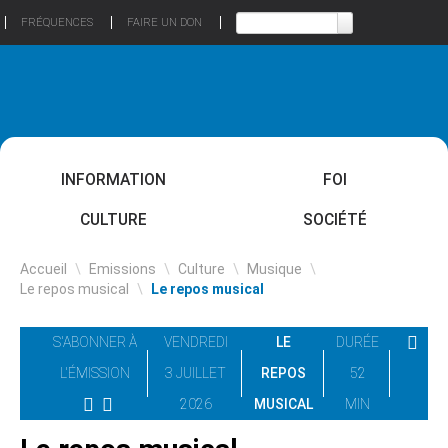
FRÉQUENCES
FAIRE UN DON
INFORMATION
FOI
CULTURE
SOCIÉTÉ
Accueil
\
Emissions
\
Culture
\
Musique
\
Le repos musical
\
Le repos musical
S'ABONNER À
VENDREDI
LE
DURÉE
L'ÉMISSION
3 JUILLET
REPOS
52
2026
MUSICAL
MIN