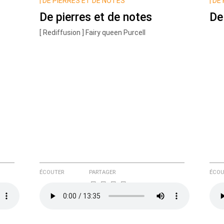
|
DE PIERRES ET DE NOTES
|
DE 
De pierres et de notes
De
[ Rediffusion ] Fairy queen Purcell
e ici
ÉCOUTER
PARTAGER
ÉCOU