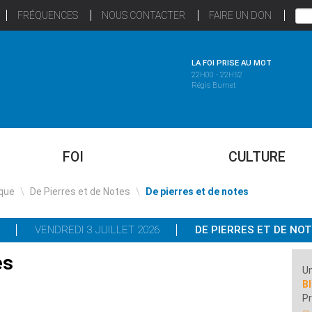
FRÉQUENCES
NOUS CONTACTER
FAIRE UN DON
LA FOI PRISE AU MOT
22H00 - 22H52
Régis Burnet
FOI
CULTURE
que
\
De Pierres et de Notes
\
De pierres et de notes
VENDREDI 3 JUILLET 2026
DE PIERRES ET DE NO
es
Un
Bl
Pr