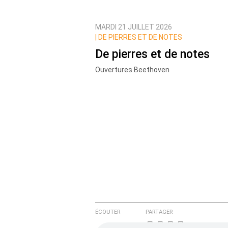
MARDI 21 JUILLET 2026
Prévenez-moi de tous les nouvea
|
DE PIERRES ET DE NOTES
De pierres et de notes
Ouvertures Beethoven
ÉCOUTER
PARTAGER