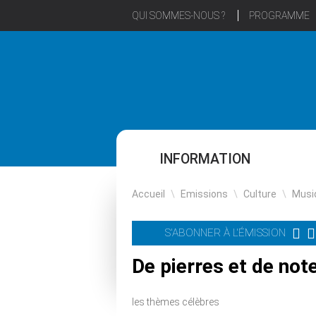
QUI SOMMES-NOUS ?
PROGRAMME
INFORMATION
Accueil
\
Emissions
\
Culture
\
Musi
S'ABONNER À L'ÉMISSION
De pierres et de not
les thèmes célèbres