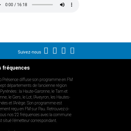
Suivez-nous
 fréquences
o Présence diffuse son programme en FM
sept départements de l’ancienne région
-Pyrénées : la Haute-Garonne, le Tarn et
ne, le Gers, le Lot, l’Aveyron, les Hautes-
nées et l’Ariège. Son programme est
ement reçu en FM sur Pau. Retrouvez ci-
ous nos 22 fréquences avec la commune
st situé l’émetteur correspondant.