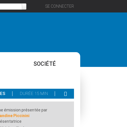
SE CONNECTER
SOCIÉTÉ
TES
DURÉE 15 MIN
e émission présentée par
andine Piccinini
ésentatrice