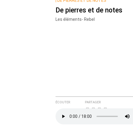
Nom
|
DE PIERRES ET DE NOTES
De pierres et de notes
Les éléments- Rebel
Courriel (non publié)
Ajoutez votre commentair
Texte de votre message
ÉCOUTER
PARTAGER