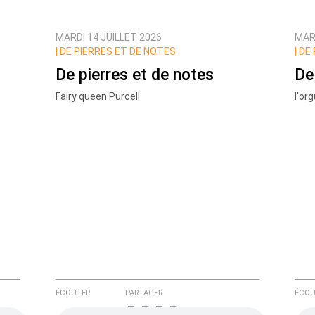
MARDI 14 JUILLET 2026
MARD
ux commentaires de cette discussion par email
|
DE PIERRES ET DE NOTES
|
DE 
De pierres et de notes
De
Fairy queen Purcell
l'or
ÉCOUTER
PARTAGER
ÉCOU