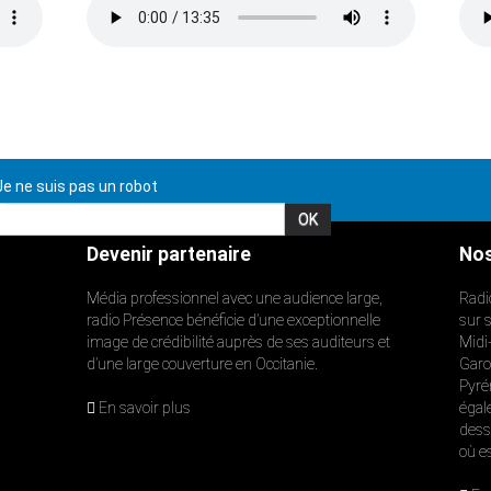
e ne suis pas un robot
Devenir partenaire
Nos
Média professionnel avec une audience large,
Radi
radio Présence bénéficie d’une exceptionnelle
sur 
image de crédibilité auprès de ses auditeurs et
Midi
d’une large couverture en Occitanie.
Garon
Pyré
En savoir plus
égal
dess
où e