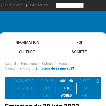
FRÉQUENCES
FAIRE UN DON
INFORMATION
FOI
CULTURE
SOCIÉTÉ
Accueil
\
Emissions
\
Culture
\
Musique
\
Around the world
\
Emission du 29 juin 2023
S'ABONNER À
JEUDI 18
AROUND
DURÉE
L'ÉMISSION
JUIN
THE
30
2026
WORLD
MIN