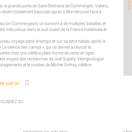
rer la grande porte de Saint-Bertrand de Comminges. Valens,
n destin totalement basculer après s’être retrouvé face à
ascon-Commingeois va survivre à de multiples batailles et
ment méconnue dans le sud-ouest de la France médiévale et
veau voyage dans le temps et sur sa terre natale, après le
e silence des carnyx », qui ce dernier a réussit la
nte chez une célèbre plate-forme de vente en ligne.
s’est inspiré des recherches de Joël Supery, Vikingnologue
uragements et le soutien de Michel Onfray, célèbre
R SUR CD
N
CLIQUEZ ICI