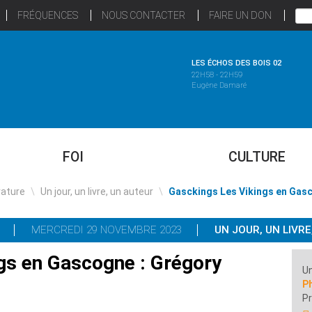
FRÉQUENCES
NOUS CONTACTER
FAIRE UN DON
LES ÉCHOS DES BOIS 02
22H58 - 22H59
Eugène Damaré
FOI
CULTURE
rature
\
Un jour, un livre, un auteur
\
Gasckings Les Vikings en Gas
MERCREDI 29 NOVEMBRE 2023
UN JOUR, UN LIVR
gs en Gascogne : Grégory
Un
Ph
P