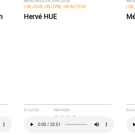
MERCREDI 24 JUIN 2026
MER
|
UN JOUR, UN LIVRE, UN AUTEUR
|
UN 
n
Hervé HUE
Mé
e ici
ÉCOUTER
PARTAGER
ÉCOU