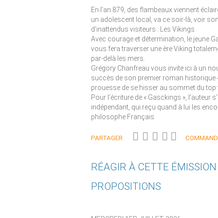
En l’an 879, des flambeaux viennent éclai
un adolescent local, va ce soir-là, voir so
d’inattendus visiteurs : Les Vikings.
Avec courage et détermination, le jeune G
vous fera traverser une ère Viking totale
par-delà les mers.
Grégory Chanfreau vous invite ici à un nou
succès de son premier roman historique « L
prouesse de se hisser au sommet du top ve
Pour l’écriture de « Gasckings », l’auteur 
indépendant, qui reçu quand à lui les enco
philosophe Français.
PARTAGER
COMMANDE
RÉAGIR À CETTE ÉMISSIO
PROPOSITIONS
Qui êtes-vous ?