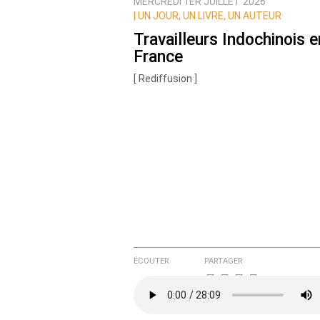
MERCREDI 1ER JUILLET 2026
Nom
|
UN JOUR, UN LIVRE, UN AUTEUR
Travailleurs Indochinois e
France
Courriel (non publié)
[ Rediffusion ]
Ajoutez votre commentair
Texte de votre message
ÉCOUTER
PARTAGER