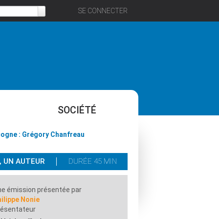
SE CONNECTER
SOCIÉTÉ
cogne : Grégory Chanfreau
E, UN AUTEUR
DURÉE 45 MIN
e émission présentée par
ilippe Nonie
résentateur