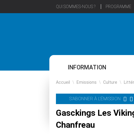
QUI SOMMES-NOUS ?
PROGRAMME
INFORMATION
Accueil
\
Emissions
\
Culture
\
Litté
S'ABONNER À L'ÉMISSION
Gasckings Les Vikin
Chanfreau