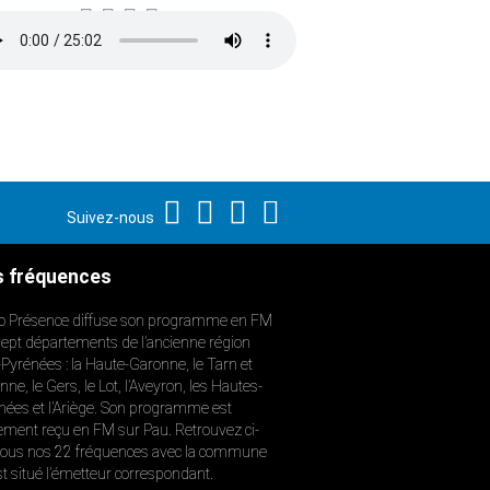
Suivez-nous
 fréquences
o Présence diffuse son programme en FM
sept départements de l’ancienne région
-Pyrénées : la Haute-Garonne, le Tarn et
ne, le Gers, le Lot, l’Aveyron, les Hautes-
nées et l’Ariège. Son programme est
ement reçu en FM sur Pau. Retrouvez ci-
ous nos 22 fréquences avec la commune
st situé l’émetteur correspondant.