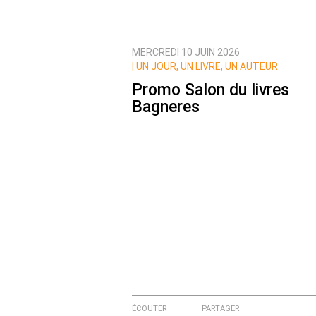
MERCREDI 10 JUIN 2026
Prévenez-moi de tous les nouvea
|
UN JOUR, UN LIVRE, UN AUTEUR
Promo Salon du livres
Bagneres
ÉCOUTER
PARTAGER