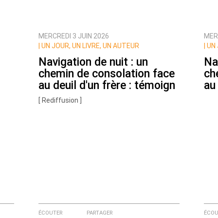
MERCREDI 3 JUIN 2026
MER
ux commentaires de cette discussion par email
|
UN JOUR, UN LIVRE, UN AUTEUR
|
UN 
Navigation de nuit : un
Na
chemin de consolation face
ch
au deuil d'un frère : témoign
au
[ Rediffusion ]
ÉCOUTER
PARTAGER
ÉCOU