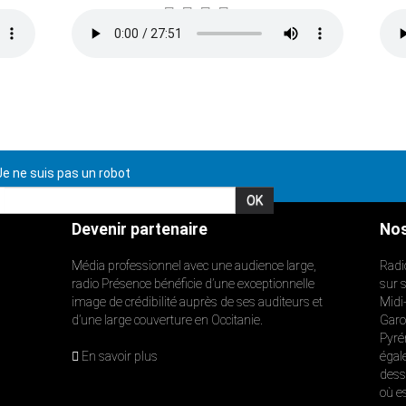
e ne suis pas un robot
Devenir partenaire
Nos
Média professionnel avec une audience large,
Radi
radio Présence bénéficie d’une exceptionnelle
sur 
image de crédibilité auprès de ses auditeurs et
Midi
d’une large couverture en Occitanie.
Garon
Pyré
En savoir plus
égal
dess
où e