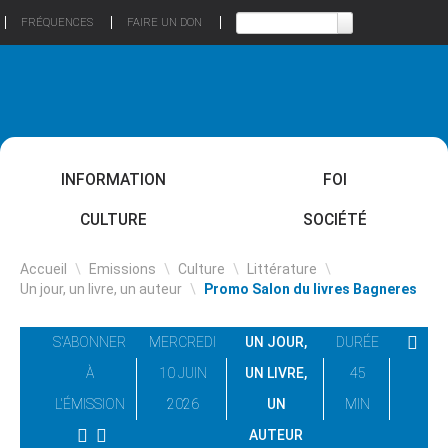
FRÉQUENCES
FAIRE UN DON
INFORMATION
FOI
CULTURE
SOCIÉTÉ
Accueil
\
Emissions
\
Culture
\
Littérature
\
Un jour, un livre, un auteur
\
Promo Salon du livres Bagneres
S'ABONNER
MERCREDI
UN JOUR,
DURÉE
À
10 JUIN
UN LIVRE,
45
L'ÉMISSION
2026
UN
MIN
AUTEUR