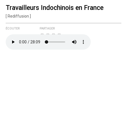
Travailleurs Indochinois en France
[ Rediffusion ]
Courriel (non publié)
ÉCOUTER
PARTAGER
Ajoutez votre commentaire ici
Texte de votre message