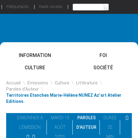
FRÉQUENCES
FAIRE UN DON
INFORMATION
FOI
CULTURE
SOCIÉTÉ
Accueil
\
Emissions
\
Culture
\
Littérature
\
Paroles d’Auteur
\
Territoires Etanches Marie-Hélène NUNEZ Az’art Atelier
Editions.
S'ABONNER À
MARDI 19
PAROLES
DURÉE
L'ÉMISSION
AOÛT
D’AUTEUR
52
2025
MIN