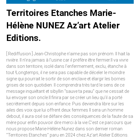
Territoires Etanches Marie-
Hélène NUNEZ Az’art Atelier
Editions.
[ Rediffusion ] Jean-Christophe n’aime pas son prénom. Il hait la
rivière. Il n’ira jamais à l’usine car il préfère être fermier.Il va vivre
dans son territoire, isolé dans l’enfermement, exclu, étanche à
tout !Longtemps, il ne sera pas capable de déceler le moindre
signe qui pourrait le sortir de son enclave et élargir les bornes
grises de son quotidien. Il comprendra très tard le sens de ce
message inquiétant et sibyllin "sauve ta peau" que ne cessait de
lui envoyer son oncle.Il finira par se créer un lieu qu’il a porté
secrètement depuis son enfance. Puis deviendra libre sur les
ailes des voix que lui offrent deux femmes Il sera un homme
debout, il aura osé se défaire des conséquences de la faute de sa
mère pour enfin pouvoir dire merci à la vie.C’est ce parcours que
nous propose Marie-Hélène Nunez dans son dernier roman
"Territoires Etanches" paru en 2024 chez Az’art Atelier Editions.