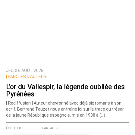
JEUDI 6 AOÛT 2026
Prévenez-moi de tous les nouveaux commentaires
|
PAROLES D’AUTEUR
de cette discussion par email
L'or du Vallespir, la légende oubliée des
Pyrénées
[ Rediffusion ] Auteur chevronné avec déjà six romans à son
actif, Bertrand Touzet nous entraîne ici sur la trace du trésor
de la jeune République espagnole, mis en 1938 à (…)
ÉCOUTER
PARTAGER