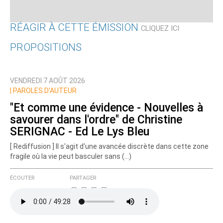
RÉAGIR À CETTE ÉMISSION
CLIQUEZ ICI
PROPOSITIONS
Qui êtes-vous ?
VENDREDI 7 AOÛT 2026
Nom
|
PAROLES D’AUTEUR
"Et comme une évidence - Nouvelles à
savourer dans l'ordre" de Christine
Courriel (non publié)
SERIGNAC - Ed Le Lys Bleu
[ Rediffusion ] Il s'agit d'une avancée discrète dans cette zone
fragile où la vie peut basculer sans (…)
Ajoutez votre commentaire ici
ÉCOUTER
PARTAGER
Texte de votre message