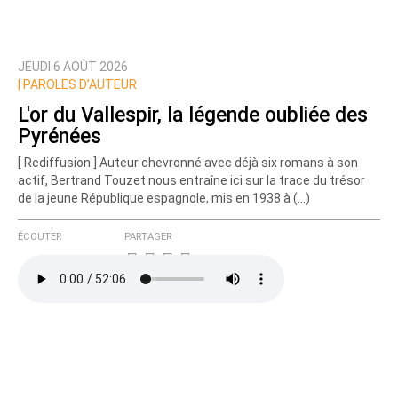
JEUDI 6 AOÛT 2026
Prévenez-moi de tous les nouveaux commentaires
|
PAROLES D’AUTEUR
de cette discussion par email
L'or du Vallespir, la légende oubliée des
Pyrénées
[ Rediffusion ] Auteur chevronné avec déjà six romans à son
actif, Bertrand Touzet nous entraîne ici sur la trace du trésor
de la jeune République espagnole, mis en 1938 à (…)
ÉCOUTER
PARTAGER