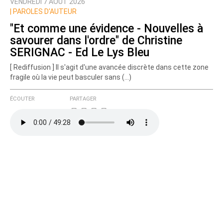
VENDREDI 7 AOÛT 2026
Nom
|
PAROLES D’AUTEUR
"Et comme une évidence - Nouvelles à
savourer dans l'ordre" de Christine
Courriel (non publié)
SERIGNAC - Ed Le Lys Bleu
[ Rediffusion ] Il s'agit d'une avancée discrète dans cette zone
fragile où la vie peut basculer sans (…)
Ajoutez votre commentaire ici
ÉCOUTER
PARTAGER
Texte de votre message