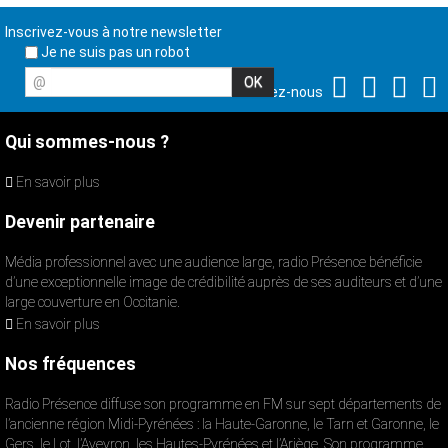
Inscrivez-vous à notre newsletter
Je ne suis pas un robot
@
Suivez-nous
Qui sommes-nous ?
En savoir plus
Devenir partenaire
Média professionnel avec une audience large, radio Présence bénéficie
d’une exceptionnelle image de crédibilité auprès de ses auditeurs et d’une
large couverture en Occitanie.
En savoir plus
Nos fréquences
Radio Présence diffuse son programme en FM sur sept départements de
l’ancienne région Midi-Pyrénées : la Haute-Garonne, le Tarn et Garonne, le
Gers, le Lot, l’Aveyron, les Hautes-Pyrénées et l’Ariège. Son programme