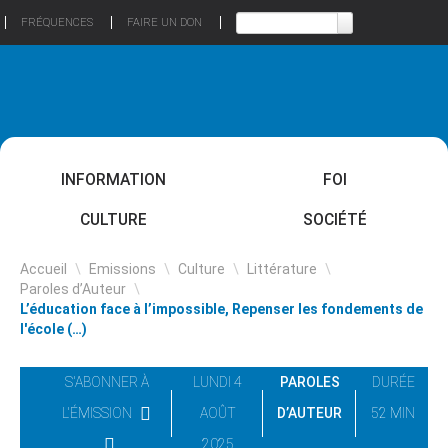
FRÉQUENCES
FAIRE UN DON
INFORMATION
FOI
CULTURE
SOCIÉTÉ
Accueil
\
Emissions
\
Culture
\
Littérature
\
Paroles d’Auteur
\
L’éducation face à l’impossible, Repenser les fondements de
l'école (…)
S'ABONNER À
LUNDI 4
PAROLES
DURÉE
L'ÉMISSION
AOÛT
D’AUTEUR
52 MIN
2025