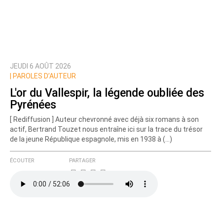
JEUDI 6 AOÛT 2026
Prévenez-moi de tous les nouveaux commentaires
|
PAROLES D’AUTEUR
de cette discussion par email
L'or du Vallespir, la légende oubliée des
Pyrénées
[ Rediffusion ] Auteur chevronné avec déjà six romans à son
actif, Bertrand Touzet nous entraîne ici sur la trace du trésor
de la jeune République espagnole, mis en 1938 à (…)
ÉCOUTER
PARTAGER