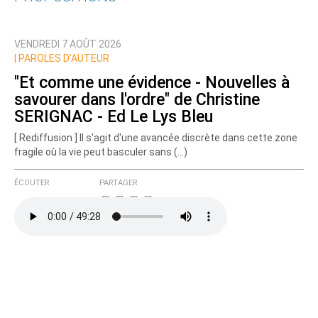
Qui êtes-vous ?
VENDREDI 7 AOÛT 2026
Nom
|
PAROLES D’AUTEUR
"Et comme une évidence - Nouvelles à
savourer dans l'ordre" de Christine
Courriel (non publié)
SERIGNAC - Ed Le Lys Bleu
[ Rediffusion ] Il s'agit d'une avancée discrète dans cette zone
fragile où la vie peut basculer sans (…)
Ajoutez votre commentaire ici
ÉCOUTER
PARTAGER
Texte de votre message