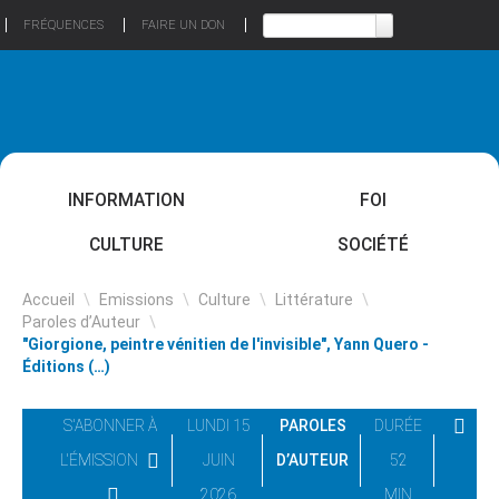
FRÉQUENCES
FAIRE UN DON
INFORMATION
FOI
CULTURE
SOCIÉTÉ
Accueil
\
Emissions
\
Culture
\
Littérature
\
Paroles d’Auteur
\
"Giorgione, peintre vénitien de l'invisible", Yann Quero -
Éditions (…)
S'ABONNER À
LUNDI 15
PAROLES
DURÉE
L'ÉMISSION
JUIN
D’AUTEUR
52
2026
MIN