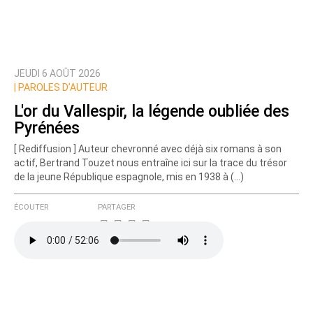
JEUDI 6 AOÛT 2026
Prévenez-moi de tous les nouveaux commentaires
|
PAROLES D’AUTEUR
de cette discussion par email
L'or du Vallespir, la légende oubliée des
Pyrénées
[ Rediffusion ] Auteur chevronné avec déjà six romans à son
actif, Bertrand Touzet nous entraîne ici sur la trace du trésor
de la jeune République espagnole, mis en 1938 à (…)
ÉCOUTER
PARTAGER