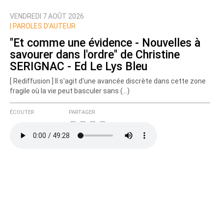
VENDREDI 7 AOÛT 2026
Nom
|
PAROLES D’AUTEUR
"Et comme une évidence - Nouvelles à
savourer dans l'ordre" de Christine
Courriel (non publié)
SERIGNAC - Ed Le Lys Bleu
[ Rediffusion ] Il s'agit d'une avancée discrète dans cette zone
fragile où la vie peut basculer sans (…)
Ajoutez votre commentaire ici
ÉCOUTER
PARTAGER
Texte de votre message