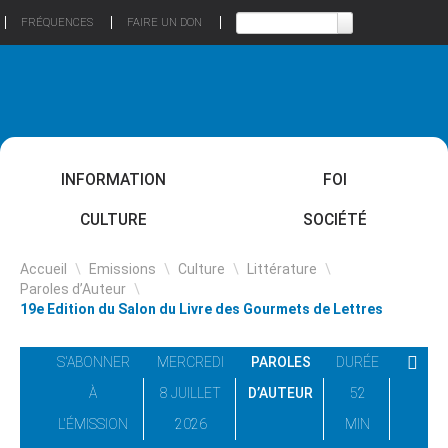
FRÉQUENCES
FAIRE UN DON
INFORMATION
FOI
CULTURE
SOCIÉTÉ
Accueil
\
Emissions
\
Culture
\
Littérature
\
Paroles d’Auteur
\
19e Edition du Salon du Livre des Gourmets de Lettres
S'ABONNER
MERCREDI
PAROLES
DURÉE
À
8 JUILLET
D’AUTEUR
52
L'ÉMISSION
2026
MIN