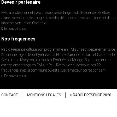
Devenir partenaire
Média professionnel avec une audience large, radio Présence bénéficie
d’une exceptionnelle image de crédibilité auprès de ses auditeurs et d’une
large couverture en Occitanie.
En savoir plus
Nos fréquences
Radio Présence diffuse son programme en FM sur sept départements de
l’ancienne région Midi-Pyrénées : la Haute-Garonne, le Tarn et Garonne, le
Gers, le Lot, l’Aveyron, les Hautes-Pyrénées et l’Ariège. Son programme
est également reçu en FM sur Pau. Retrouvez ci-dessous nos 22
fréquences avec la commune où est situé l’émetteur correspondant.
En savoir plus
CONTACT
MENTIONS LÉGALES
RADIO PRÉSENCE 2026