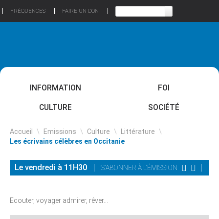
FRÉQUENCES
FAIRE UN DON
INFORMATION
FOI
CULTURE
SOCIÉTÉ
Accueil
\
Emissions
\
Culture
\
Littérature
\
Les écrivains célèbres en Occitanie
Le vendredi à 11H30
S'ABONNER À L'ÉMISSION
Ecouter, voyager admirer, rêver...