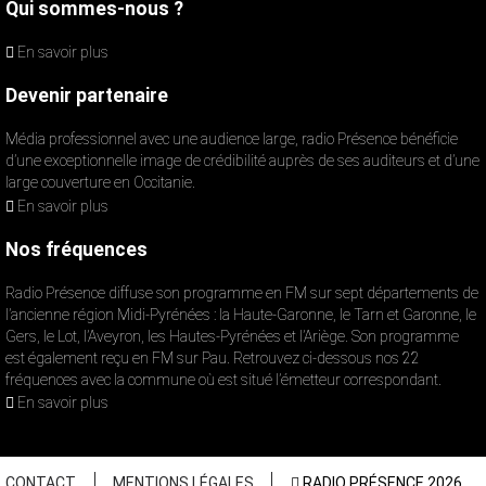
Qui sommes-nous ?
En savoir plus
Devenir partenaire
Média professionnel avec une audience large, radio Présence bénéficie
d’une exceptionnelle image de crédibilité auprès de ses auditeurs et d’une
large couverture en Occitanie.
En savoir plus
Nos fréquences
Radio Présence diffuse son programme en FM sur sept départements de
l’ancienne région Midi-Pyrénées : la Haute-Garonne, le Tarn et Garonne, le
Gers, le Lot, l’Aveyron, les Hautes-Pyrénées et l’Ariège. Son programme
est également reçu en FM sur Pau. Retrouvez ci-dessous nos 22
fréquences avec la commune où est situé l’émetteur correspondant.
En savoir plus
CONTACT
MENTIONS LÉGALES
RADIO PRÉSENCE 2026