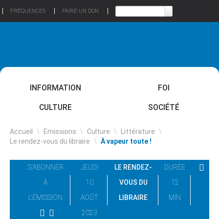
FRÉQUENCES
FAIRE UN DON
INFORMATION
FOI
CULTURE
SOCIÉTÉ
Accueil
\
Emissions
\
Culture
\
Littérature
\
Le rendez-vous du libraire
\
À vapeur toute !
S'ABONNER
JEUDI
LE RENDEZ-
DURÉE
À
10
VOUS DU
12
L'ÉMISSION
AOÛT
LIBRAIRE
MIN
2023