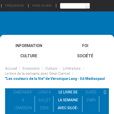
FRÉQUENCES
FAIRE UN DON
INFORMATION
FOI
CULTURE
SOCIÉTÉ
Accueil
\
Emissions
\
Culture
\
Littérature
\
Le livre de la semaine avec Siloë-Carmel
\
"Les couleurs de la Vie" de Véronique Lang - Ed Médiaspaul
S'ABONNER
LUNDI 6
LE LIVRE DE
DURÉE
À
JUILLET
LA SEMAINE
3 MIN
L'ÉMISSION
2026
AVEC SILOË-