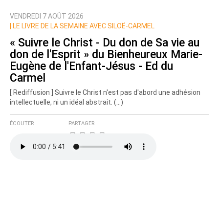
VENDREDI 7 AOÛT 2026
Nom
|
LE LIVRE DE LA SEMAINE AVEC SILOË-CARMEL
« Suivre le Christ - Du don de Sa vie au
don de l'Esprit » du Bienheureux Marie-
Courriel (non publié)
Eugène de l'Enfant-Jésus - Ed du
Carmel
[ Rediffusion ] Suivre le Christ n'est pas d'abord une adhésion
intellectuelle, ni un idéal abstrait. (…)
Ajoutez votre commentaire ici
ÉCOUTER
PARTAGER
Texte de votre message