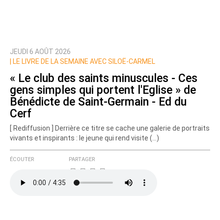
JEUDI 6 AOÛT 2026
Prévenez-moi de tous les nouveaux commentaires
|
LE LIVRE DE LA SEMAINE AVEC SILOË-CARMEL
de cette discussion par email
« Le club des saints minuscules - Ces
gens simples qui portent l'Eglise » de
Bénédicte de Saint-Germain - Ed du
Cerf
[ Rediffusion ] Derrière ce titre se cache une galerie de portraits
vivants et inspirants : le jeune qui rend visite (…)
ÉCOUTER
PARTAGER