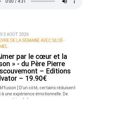
DI 3 AOÛT 2026
LIVRE DE LA SEMAINE AVEC SILOË-
MEL
Aimer par le cœur et la
ison » - du Père Pierre
scouvemont – Editions
lvator – 19.90€
diffusion ] D'un côté, certains réduisent
oi à une expérience émotionnelle. De
tre, certains (…)