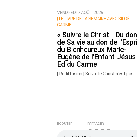
Qui êtes-vous ?
VENDREDI 7 AOÛT 2026
Nom
|
LE LIVRE DE LA SEMAINE AVEC SILOË-
CARMEL
« Suivre le Christ - Du don
de Sa vie au don de l'Espri
Courriel (non publié)
du Bienheureux Marie-
Eugène de l'Enfant-Jésus 
Ed du Carmel
Ajoutez votre commentair
[ Rediffusion ] Suivre le Christ n'est pas
d'abord une adhésion intellectuelle, ni un
idéal abstrait. (…)
Texte de votre message
ÉCOUTER
PARTAGER