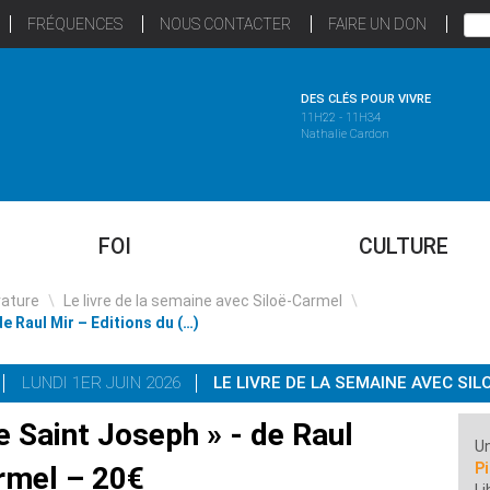
FRÉQUENCES
NOUS CONTACTER
FAIRE UN DON
DES CLÉS POUR VIVRE
11H22 - 11H34
Nathalie Cardon
FOI
CULTURE
rature
\
Le livre de la semaine avec Siloë-Carmel
\
de Raul Mir – Editions du (…)
LUNDI 1ER JUIN 2026
LE LIVRE DE LA SEMAINE AVEC SI
e Saint Joseph » - de Raul
Un
P
armel – 20€