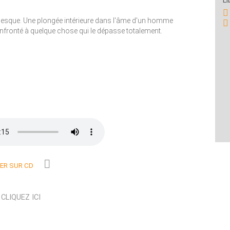
Li
anesque. Une plongée intérieure dans l'âme d'un homme
onfronté à quelque chose qui le dépasse totalement.
R SUR CD
N
CLIQUEZ ICI