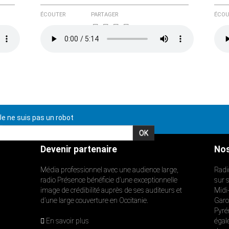
ÉCOUTER
PARTAGER
ÉCOU
e ne suis pas un robot
Devenir partenaire
Nos
Média professionnel avec une audience large,
Radi
radio Présence bénéficie d’une exceptionnelle
sur 
image de crédibilité auprès de ses auditeurs et
Midi
d’une large couverture en Occitanie.
Garon
Pyré
En savoir plus
égal