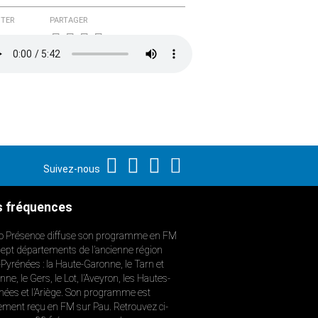
TER
PARTAGER
Suivez-nous
 fréquences
o Présence diffuse son programme en FM
sept départements de l’ancienne région
-Pyrénées : la Haute-Garonne, le Tarn et
ne, le Gers, le Lot, l’Aveyron, les Hautes-
nées et l’Ariège. Son programme est
ement reçu en FM sur Pau. Retrouvez ci-