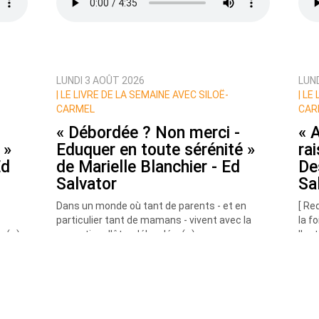
LUNDI 3 AOÛT 2026
LUN
ux commentaires de cette discussion par email
|
LE LIVRE DE LA SEMAINE AVEC SILOË-
|
LE 
CARMEL
CAR
« Débordée ? Non merci -
« 
 »
Eduquer en toute sérénité »
ra
Ed
de Marielle Blanchier - Ed
De
Salvator
Sa
Dans un monde où tant de parents - et en
[ Re
particulier tant de mamans - vivent avec la
la f
n (…)
sensation d'être débordés, (…)
l'au