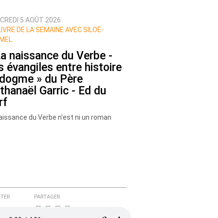
CREDI 5 AOÛT 2026
LIVRE DE LA SEMAINE AVEC SILOË-
MEL
La naissance du Verbe -
s évangiles entre histoire
 dogme » du Père
thanaël Garric - Ed du
rf
aissance du Verbe n'est ni un roman
sique, ni un traité universitaire sec. C'est
exte profond, (…)
TER
PARTAGER