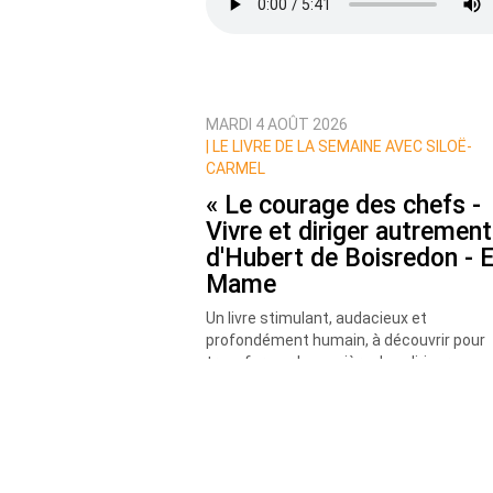
MARDI 4 AOÛT 2026
Prévenez-moi de tous les nouvea
|
LE LIVRE DE LA SEMAINE AVEC SILOË-
CARMEL
« Le courage des chefs -
Vivre et diriger autrement
d'Hubert de Boisredon - 
Mame
Un livre stimulant, audacieux et
profondément humain, à découvrir pour
transformer la manière de « diriger » - no