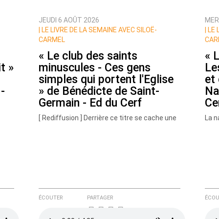
JEUDI 6 AOÛT 2026
MER
|
LE LIVRE DE LA SEMAINE AVEC SILOË-
|
LE 
CARMEL
CAR
« Le club des saints
« 
t »
minuscules - Ces gens
Le
simples qui portent l'Eglise
et
-
» de Bénédicte de Saint-
Na
Germain - Ed du Cerf
Ce
e ici
[ Rediffusion ] Derrière ce titre se cache une
La n
galerie de portraits vivants et inspirants : le
clas
jeune qui rend visite (…)
un t
ÉCOUTER
PARTAGER
ÉCOU