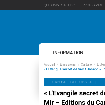
QUI SOMMES-NOUS ?
PROGRAMME
INFORMATION
Accueil
\
Emissions
\
Culture
\
Litté
« L'Evangile secret de Saint Joseph » - 
S'ABONNER À L'ÉMISSION
« L'Evangile secret d
Mir – Editions du C