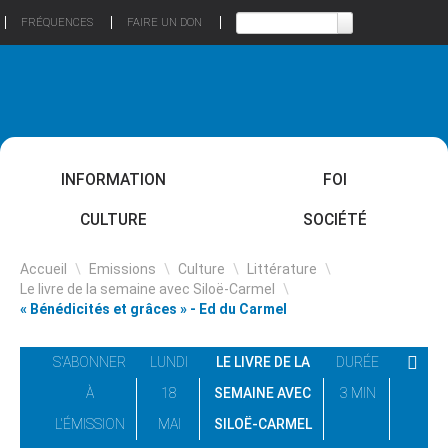
FRÉQUENCES
FAIRE UN DON
INFORMATION
FOI
CULTURE
SOCIÉTÉ
Accueil
\
Emissions
\
Culture
\
Littérature
\
Le livre de la semaine avec Siloë-Carmel
\
« Bénédicités et grâces » - Ed du Carmel
S'ABONNER
LUNDI
LE LIVRE DE LA
DURÉE
À
18
SEMAINE AVEC
3 MIN
L'ÉMISSION
MAI
SILOË-CARMEL