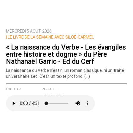
MERCREDI 5 AOÛT 2026
Prévenez-moi de tous les nouveaux commentaires
|
LE LIVRE DE LA SEMAINE AVEC SILOË-CARMEL
de cette discussion par email
« La naissance du Verbe - Les évangiles
entre histoire et dogme » du Père
Nathanaël Garric - Ed du Cerf
La naissance du Verbe n'est ni un roman classique, ni un traité
universitaire sec. C'est un texte profond, (…)
ÉCOUTER
PARTAGER