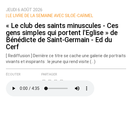
JEUDI 6 AOÛT 2026
Nom
|
LE LIVRE DE LA SEMAINE AVEC SILOË-CARMEL
« Le club des saints minuscules - Ces
gens simples qui portent l'Eglise » de
Courriel (non publié)
Bénédicte de Saint-Germain - Ed du
Cerf
[ Rediffusion ] Derrière ce titre se cache une galerie de portraits
vivants et inspirants : le jeune qui rend visite (…)
Ajoutez votre commentaire ici
ÉCOUTER
PARTAGER
Texte de votre message