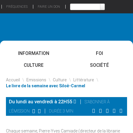
FRÉQUENCES
FAIRE UN DON
INFORMATION
FOI
CULTURE
SOCIÉTÉ
Accueil
\
Emissions
\
Culture
\
Littérature
\
Le livre de la semaine avec Siloë-Carmel
Du lundi au vendredi à 22H55
S'ABONNER À
L'ÉMISSION
DURÉE 3 MIN
Chaque semaine, Pierre-Yves Camiade (directeur de la librairie