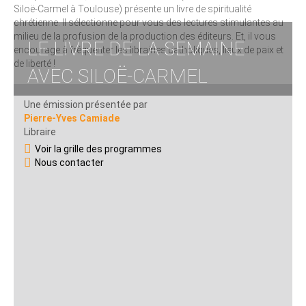
Siloë-Carmel à Toulouse) présente un livre de spiritualité
chrétienne. Il sélectionne pour vous des lectures stimulantes au
milieu de la profusion de la production des éditeurs. Et, il vous
LE LIVRE DE LA SEMAINE
encourage à fréquenter les librairies catholiques, lieux de paix et
de liberté !
AVEC SILOË-CARMEL
Une émission présentée par
Pierre-Yves Camiade
Libraire
Voir la grille des programmes
Nous contacter