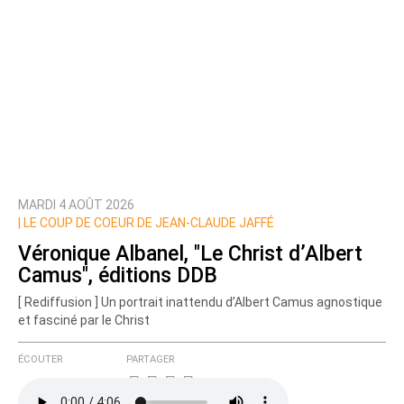
MARDI 4 AOÛT 2026
Prévenez-moi de tous les nouveaux commentaires
|
LE COUP DE COEUR DE JEAN-CLAUDE JAFFÉ
de cette discussion par email
Véronique Albanel, "Le Christ d’Albert
Camus", éditions DDB
[ Rediffusion ] Un portrait inattendu d’Albert Camus agnostique
et fasciné par le Christ
ÉCOUTER
PARTAGER