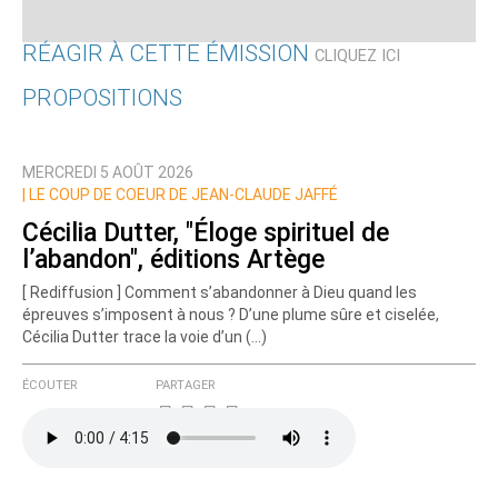
RÉAGIR À CETTE ÉMISSION
CLIQUEZ ICI
PROPOSITIONS
Qui êtes-vous ?
MERCREDI 5 AOÛT 2026
Nom
|
LE COUP DE COEUR DE JEAN-CLAUDE JAFFÉ
Cécilia Dutter, "Éloge spirituel de
l’abandon", éditions Artège
Courriel (non publié)
[ Rediffusion ] Comment s’abandonner à Dieu quand les
épreuves s’imposent à nous ? D’une plume sûre et ciselée,
Cécilia Dutter trace la voie d’un (…)
Ajoutez votre commentaire ici
ÉCOUTER
PARTAGER
Texte de votre message