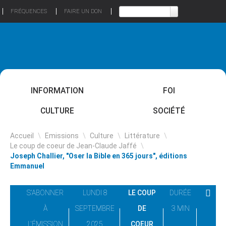
FRÉQUENCES
FAIRE UN DON
INFORMATION
FOI
CULTURE
SOCIÉTÉ
Accueil
\
Emissions
\
Culture
\
Littérature
\
Le coup de coeur de Jean-Claude Jaffé
\
Joseph Challier, "Oser la Bible en 365 jours", éditions
Emmanuel
S'ABONNER
LUNDI 8
LE COUP
DURÉE
À
SEPTEMBRE
DE
3 MIN
L'ÉMISSION
2025
COEUR