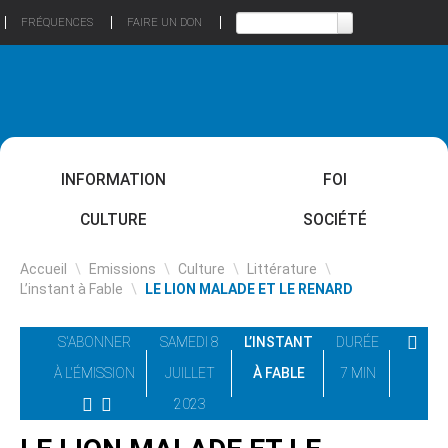
FRÉQUENCES
FAIRE UN DON
INFORMATION
FOI
CULTURE
SOCIÉTÉ
Accueil
\
Emissions
\
Culture
\
Littérature
\
L’instant à Fable
\
LE LION MALADE ET LE RENARD
S'ABONNER
SAMEDI 8
L’INSTANT
DURÉE
À L'ÉMISSION
JUILLET
À FABLE
7 MIN
2023