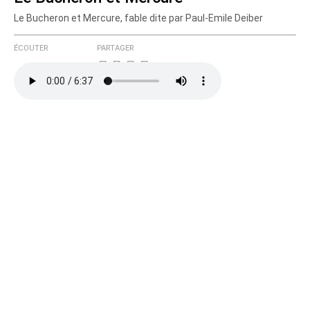
Le Bucheron et Mercure, fable dite par Paul-Emile Deiber
Courriel (non publié)
ÉCOUTER
PARTAGER
Ajoutez votre commentaire ici
Texte de votre message