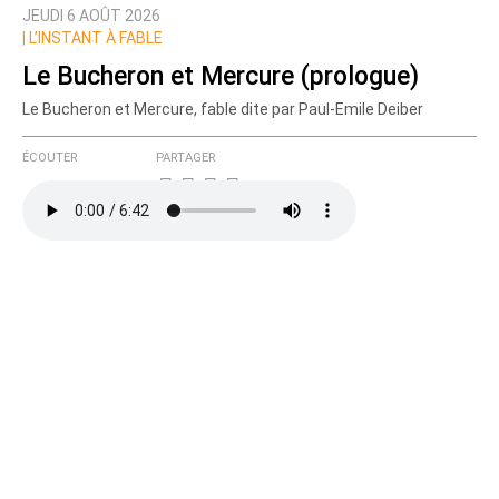
JEUDI 6 AOÛT 2026
Prévenez-moi de tous les nouveaux commentaires
|
L’INSTANT À FABLE
de cette discussion par email
Le Bucheron et Mercure (prologue)
Le Bucheron et Mercure, fable dite par Paul-Emile Deiber
ÉCOUTER
PARTAGER