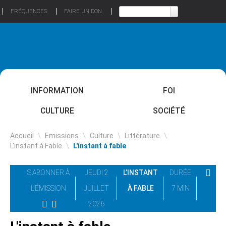
FRÉQUENCES
FAIRE UN DON
INFORMATION
FOI
CULTURE
SOCIÉTÉ
Accueil
\
Emissions
\
Culture
\
Littérature
\
L’instant à Fable
\
L'instant à fable
S'ABONNER À
JEUDI 2
L’INSTANT
DURÉE
L'ÉMISSION
JUILLET
À FABLE
7 MIN
2026