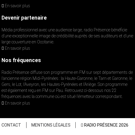
En savoir plus
Devenir partenaire
Média professionnel avec une audience large, radio Présence bénéficie
d’une exceptionnelle image de crédibilité auprès de ses auditeurs et d’une
large couverture en Occitanie.
En savoir plus
Nos fréquences
Radio Présence diffuse son programme en FM sur sept départements de
l’ancienne région Midi-Pyrénées : la Haute-Garonne, le Tarn et Garonne, le
Gers, le Lot, l’Aveyron, les Hautes-Pyrénées et l’Ariège. Son programme
est également reçu en FM sur Pau. Retrouvez ci-dessous nos 22
fréquences avec la commune où est situé l’émetteur correspondant.
En savoir plus
CONTACT
MENTIONS LÉGALES
RADIO PRÉSENCE 2026