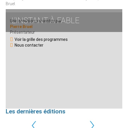
Bruel.
L’INSTANT À FABLE
Une émission présentée par
Pierre Bruel
Présentateur
Voir la grille des programmes
Nous contacter
Les dernières éditions
‹
›