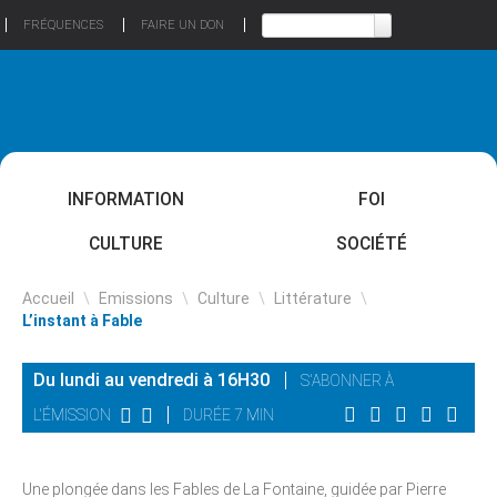
FRÉQUENCES
FAIRE UN DON
INFORMATION
FOI
CULTURE
SOCIÉTÉ
Accueil
\
Emissions
\
Culture
\
Littérature
\
L’instant à Fable
Du lundi au vendredi à 16H30
S'ABONNER À
L'ÉMISSION
DURÉE 7 MIN
Une plongée dans les Fables de La Fontaine, guidée par Pierre