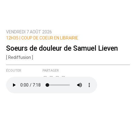
VENDREDI 7 AOÛT 2026
Prévenez-moi de tous les nouveaux commentaires
12H35 |
COUP DE COEUR EN LIBRAIRIE
de cette discussion par email
Soeurs de douleur de Samuel Lieven
[ Rediffusion ]
ÉCOUTER
PARTAGER