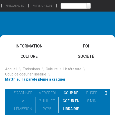
FRÉQUENCES
FAIRE UN DON
INFORMATION
FOI
CULTURE
SOCIÉTÉ
Accueil
\
Emissions
\
Culture
\
Littérature
\
Coup de coeur en librairie
\
Matthieu, la parole pleine à craquer
S'ABONNER
MERCREDI
COUP DE
DURÉE
À
2 JUILLET
COEUR EN
8 MIN
L'ÉMISSION
2025
LIBRAIRIE