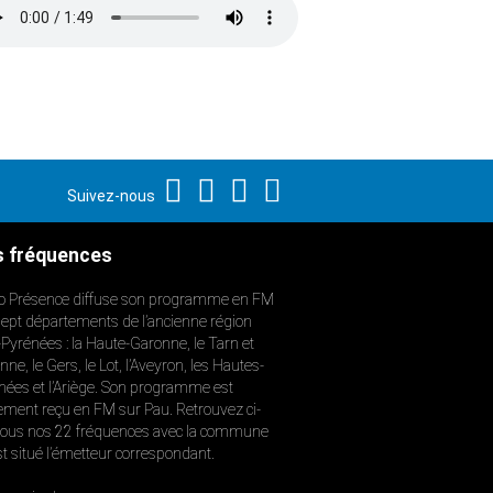
Suivez-nous
 fréquences
o Présence diffuse son programme en FM
sept départements de l’ancienne région
-Pyrénées : la Haute-Garonne, le Tarn et
ne, le Gers, le Lot, l’Aveyron, les Hautes-
nées et l’Ariège. Son programme est
ement reçu en FM sur Pau. Retrouvez ci-
ous nos 22 fréquences avec la commune
st situé l’émetteur correspondant.