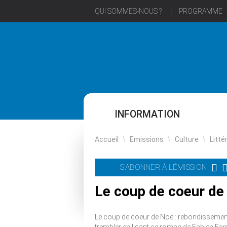
QUI SOMMES-NOUS ?
PROGRAMME
INFORMATION
Accueil
\
Emissions
\
Culture
\
Litté
S'ABONNER À L'ÉMISSION
Le coup de coeur de
Le coup de coeur de Noé : rebondissement