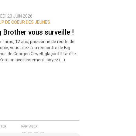
DI 20 JUIN 2026
P DE COEUR DES JEUNES
g Brother vous surveille !
 Taras, 12 ans, passionné de récits de
opie, vous allez à la rencontre de Big
her, de Georges Orwell, glaçant.Il faut le
, c'est un avertissement, soyez (…)
TER
PARTAGER