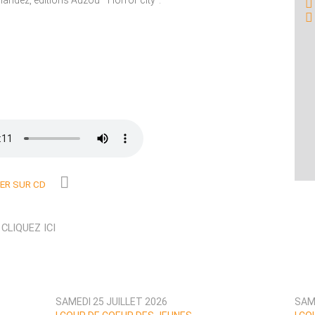
andez, éditions Auzou " Horror city".
R SUR CD
N
CLIQUEZ ICI
SAMEDI 25 JUILLET 2026
SAME