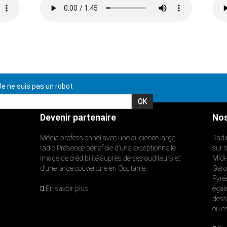
e ne suis pas un robot
Devenir partenaire
Nos
Média professionnel avec une audience large,
Radi
radio Présence bénéficie d’une exceptionnelle
sur 
image de crédibilité auprès de ses auditeurs et
Midi
d’une large couverture en Occitanie.
Garon
Pyré
En savoir plus
égal
dess
où e