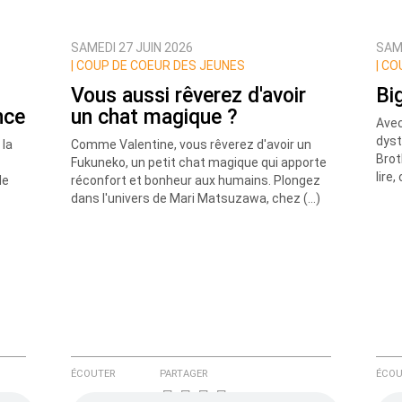
SAMEDI 27 JUIN 2026
SAME
ux commentaires de cette discussion par email
|
COUP DE COEUR DES JEUNES
|
COU
Vous aussi rêverez d'avoir
Bi
nce
un chat magique ?
Avec
dyst
la
Comme Valentine, vous rêverez d'avoir un
Brot
Fukuneko, un petit chat magique qui apporte
lire
de
réconfort et bonheur aux humains. Plongez
dans l'univers de Mari Matsuzawa, chez (…)
ÉCOUTER
PARTAGER
ÉCOU