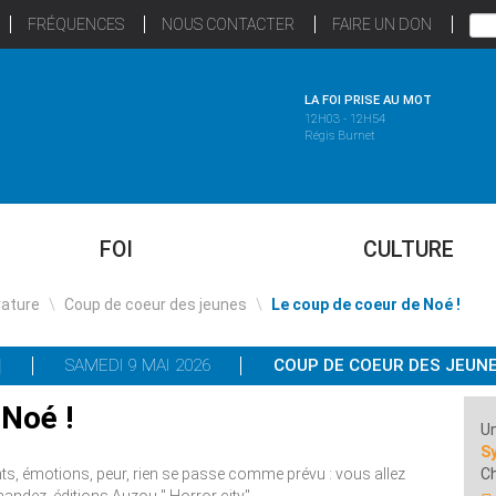
FRÉQUENCES
NOUS CONTACTER
FAIRE UN DON
LA FOI PRISE AU MOT
12H03 - 12H54
Régis Burnet
FOI
CULTURE
rature
\
Coup de coeur des jeunes
\
Le coup de coeur de Noé !
SAMEDI 9 MAI 2026
COUP DE COEUR DES JEUN
 Noé !
Un
Sy
s, émotions, peur, rien se passe comme prévu : vous allez
C