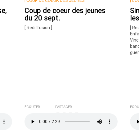
|
COUP DE COEUR DES JEUNES
|
COU
se,
Coup de coeur des jeunes
Si
!
du 20 sept.
le
[ Rediffusion ]
[ Re
Enfa
Vinc
band
e ici
guer
ÉCOUTER
PARTAGER
ÉCOU