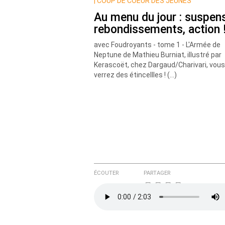
Nom
|
COUP DE COEUR DES JEUNES
Au menu du jour : suspen
rebondissements, action 
Courriel (non publié)
avec Foudroyants - tome 1 - L'Armée de
Neptune de Mathieu Burniat, illustré par
Kerascoët, chez Dargaud/Charivari, vous
verrez des étincellles ! (…)
Ajoutez votre commentair
Texte de votre message
ÉCOUTER
PARTAGER