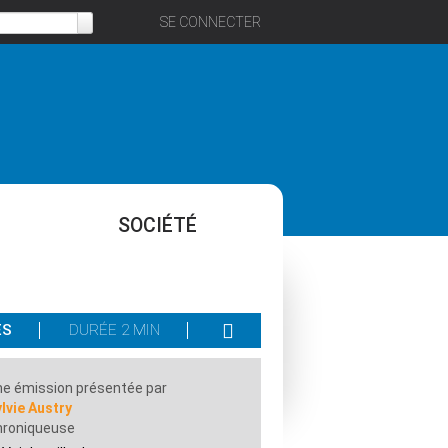
SE CONNECTER
SOCIÉTÉ
ES
DURÉE 2 MIN
e émission présentée par
lvie Austry
hroniqueuse