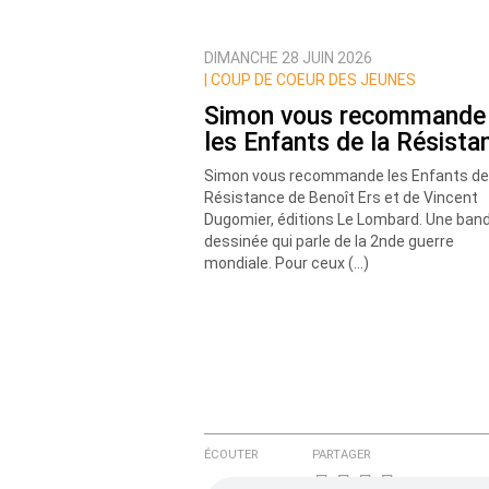
DIMANCHE 28 JUIN 2026
Prévenez-moi de tous les nouvea
|
COUP DE COEUR DES JEUNES
Simon vous recommande
les Enfants de la Résista
Simon vous recommande les Enfants de 
Résistance de Benoît Ers et de Vincent
Dugomier, éditions Le Lombard. Une ban
dessinée qui parle de la 2nde guerre
mondiale. Pour ceux (…)
ÉCOUTER
PARTAGER