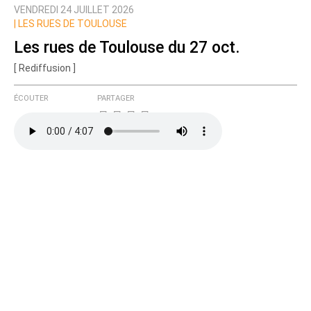
VENDREDI 24 JUILLET 2026
Prévenez-moi de tous les nouveaux commentaires
|
LES RUES DE TOULOUSE
de cette discussion par email
Les rues de Toulouse du 27 oct.
[ Rediffusion ]
ÉCOUTER
PARTAGER