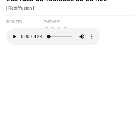
[ Rediffusion ]
Courriel (non publié)
ÉCOUTER
PARTAGER
Ajoutez votre commentaire ici
Texte de votre message