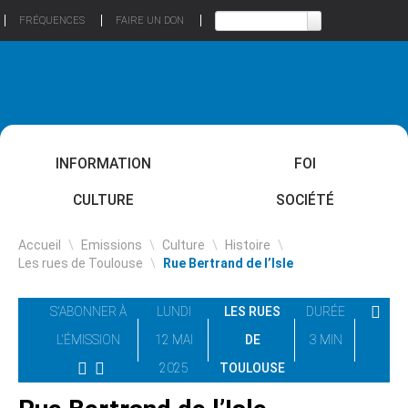
FRÉQUENCES
FAIRE UN DON
INFORMATION
FOI
CULTURE
SOCIÉTÉ
Accueil
\
Emissions
\
Culture
\
Histoire
\
Les rues de Toulouse
\
Rue Bertrand de l’Isle
S'ABONNER À
LUNDI
LES RUES
DURÉE
L'ÉMISSION
12 MAI
DE
3 MIN
2025
TOULOUSE