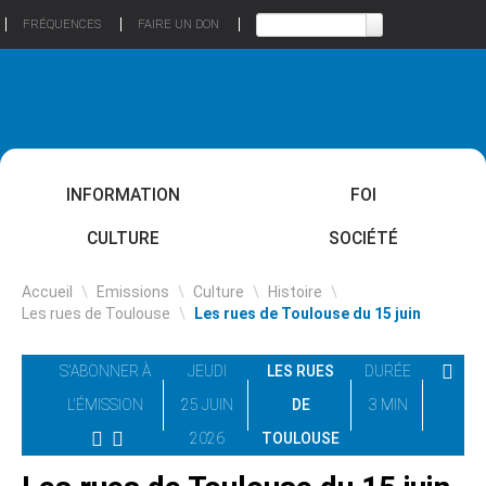
FRÉQUENCES
FAIRE UN DON
INFORMATION
FOI
CULTURE
SOCIÉTÉ
Accueil
\
Emissions
\
Culture
\
Histoire
\
Les rues de Toulouse
\
Les rues de Toulouse du 15 juin
S'ABONNER À
JEUDI
LES RUES
DURÉE
L'ÉMISSION
25 JUIN
DE
3 MIN
2026
TOULOUSE