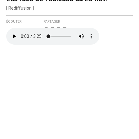
[ Rediffusion ]
Courriel (non publié)
ÉCOUTER
PARTAGER
Ajoutez votre commentaire ici
Texte de votre message