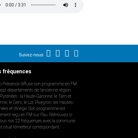
Suivez-nous
 fréquences
o Présence diffuse son programme en FM
sept départements de l’ancienne région
-Pyrénées : la Haute-Garonne, le Tarn et
ne, le Gers, le Lot, l’Aveyron, les Hautes-
nées et l’Ariège. Son programme est
ement reçu en FM sur Pau. Retrouvez ci-
ous nos 22 fréquences avec la commune
st situé l’émetteur correspondant.