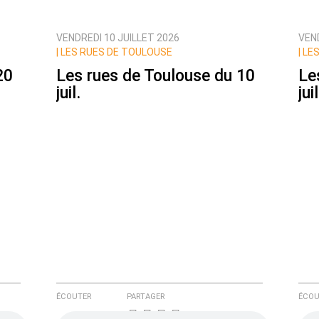
VENDREDI 10 JUILLET 2026
VEND
ux commentaires de cette discussion par email
|
LES RUES DE TOULOUSE
|
LES
20
Les rues de Toulouse du 10
Le
juil.
juil
ÉCOUTER
PARTAGER
ÉCOU