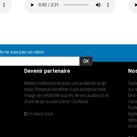
e ne suis pas un robot
Devenir partenaire
Nos
Média professionnel avec une audience large,
Radi
radio Présence bénéficie d’une exceptionnelle
sur 
image de crédibilité auprès de ses auditeurs et
Midi
d’une large couverture en Occitanie.
Garon
Pyré
En savoir plus
égal
dess
où e