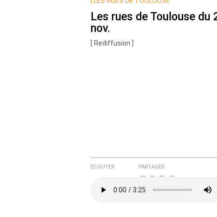
Nom
|
LES RUES DE TOULOUSE
Les rues de Toulouse du 
nov.
Courriel (non publié)
[ Rediffusion ]
Ajoutez votre commentair
Texte de votre message
ÉCOUTER
PARTAGER