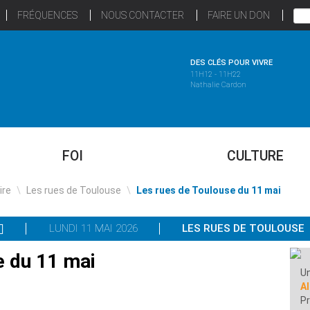
FRÉQUENCES
NOUS CONTACTER
FAIRE UN DON
DES CLÉS POUR VIVRE
11H12 - 11H22
Nathalie Cardon
FOI
CULTURE
ire
\
Les rues de Toulouse
\
Les rues de Toulouse du 11 mai
LUNDI 11 MAI 2026
LES RUES DE TOULOUSE
e du 11 mai
Un
A
Pr