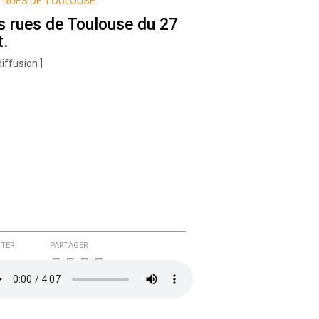
 RUES DE TOULOUSE
s rues de Toulouse du 27
t.
diffusion ]
TER
PARTAGER