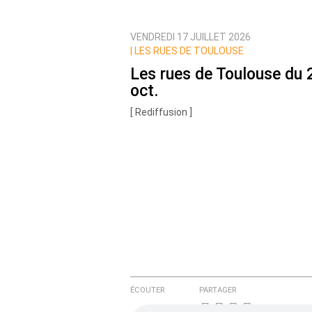
VENDREDI 17 JUILLET 2026
Prévenez-moi de tous les nouvea
|
LES RUES DE TOULOUSE
Les rues de Toulouse du 
oct.
[ Rediffusion ]
ÉCOUTER
PARTAGER