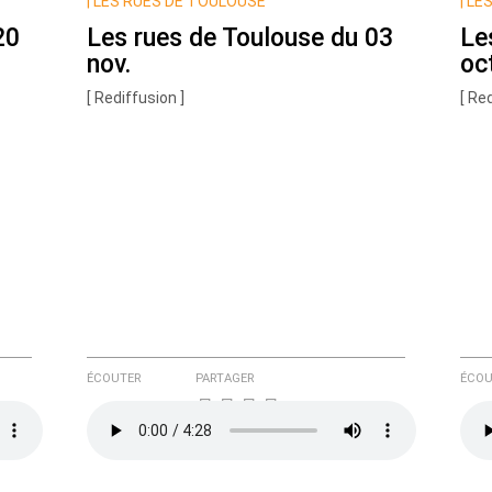
|
LES RUES DE TOULOUSE
|
LES
20
Les rues de Toulouse du 03
Le
nov.
oc
[ Rediffusion ]
[ Re
e ici
ÉCOUTER
PARTAGER
ÉCOU