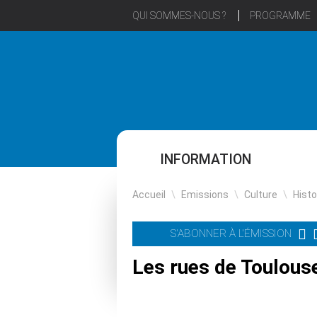
QUI SOMMES-NOUS ?
PROGRAMME
INFORMATION
Accueil
\
Emissions
\
Culture
\
Histo
S'ABONNER À L'ÉMISSION
Les rues de Toulous