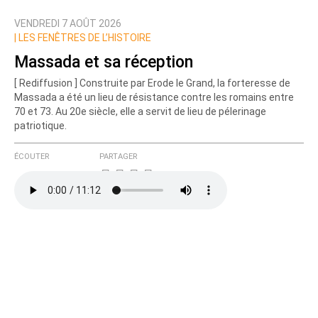
VENDREDI 7 AOÛT 2026
Nom
|
LES FENÊTRES DE L’HISTOIRE
Massada et sa réception
[ Rediffusion ] Construite par Erode le Grand, la forteresse de
Courriel (non publié)
Massada a été un lieu de résistance contre les romains entre
70 et 73. Au 20e siècle, elle a servit de lieu de pélerinage
patriotique.
Ajoutez votre commentaire ici
ÉCOUTER
PARTAGER
Texte de votre message