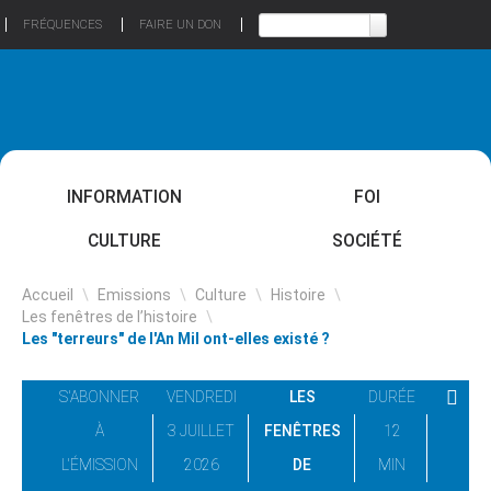
FRÉQUENCES
FAIRE UN DON
INFORMATION
FOI
CULTURE
SOCIÉTÉ
Accueil
\
Emissions
\
Culture
\
Histoire
\
Les fenêtres de l’histoire
\
Les "terreurs" de l'An Mil ont-elles existé ?
S'ABONNER
VENDREDI
LES
DURÉE
À
3 JUILLET
FENÊTRES
12
L'ÉMISSION
2026
DE
MIN