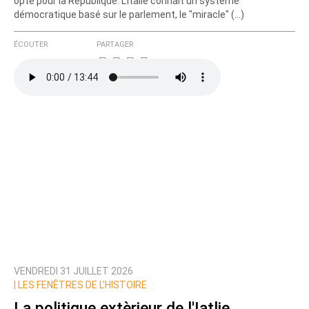
opte pour la République. L'Italie connait un système
démocratique basé sur le parlement, le "miracle" (…)
ÉCOUTER
PARTAGER
VENDREDI 31 JUILLET 2026
|
LES FENÊTRES DE L’HISTOIRE
La politique extèrieur de l'Iatlie