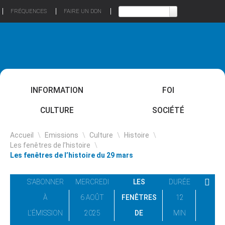
FRÉQUENCES
FAIRE UN DON
INFORMATION
FOI
CULTURE
SOCIÉTÉ
Accueil
\
Emissions
\
Culture
\
Histoire
\
Les fenêtres de l’histoire
\
Les fenêtres de l’histoire du 29 mars
S'ABONNER
MERCREDI
LES
DURÉE
À
6 AOÛT
FENÊTRES
12
L'ÉMISSION
2025
DE
MIN