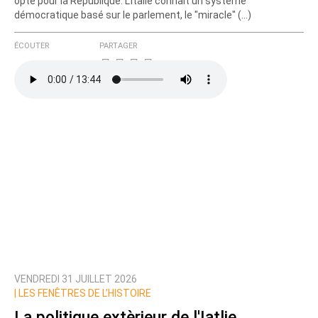
opte pour la République. L'Italie connait un système
démocratique basé sur le parlement, le "miracle" (…)
ÉCOUTER
PARTAGER
VENDREDI 31 JUILLET 2026
|
LES FENÊTRES DE L’HISTOIRE
La politique extèrieur de l'Iatlie