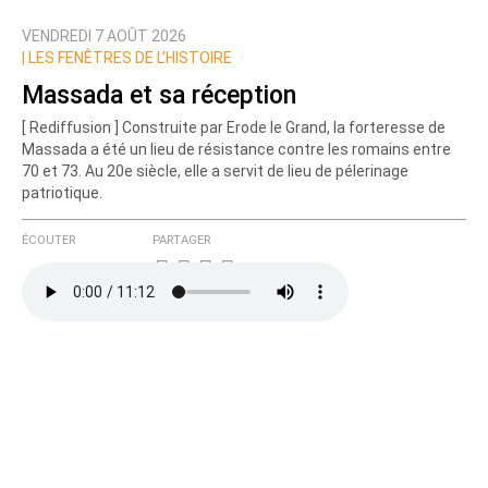
VENDREDI 7 AOÛT 2026
Nom
|
LES FENÊTRES DE L’HISTOIRE
Massada et sa réception
[ Rediffusion ] Construite par Erode le Grand, la forteresse de
Courriel (non publié)
Massada a été un lieu de résistance contre les romains entre
70 et 73. Au 20e siècle, elle a servit de lieu de pélerinage
patriotique.
Ajoutez votre commentaire ici
ÉCOUTER
PARTAGER
Texte de votre message