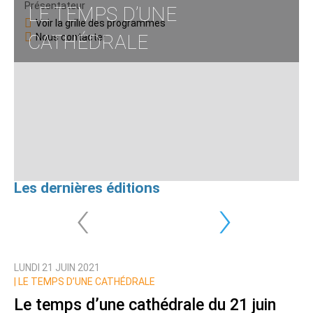
Présentateur
LE TEMPS D’UNE
Voir la grille des programmes
CATHÉDRALE
Nous contacter
Les dernières éditions
‹
›
LUNDI 21 JUIN 2021
|
LE TEMPS D’UNE CATHÉDRALE
Le temps d’une cathédrale du 21 juin