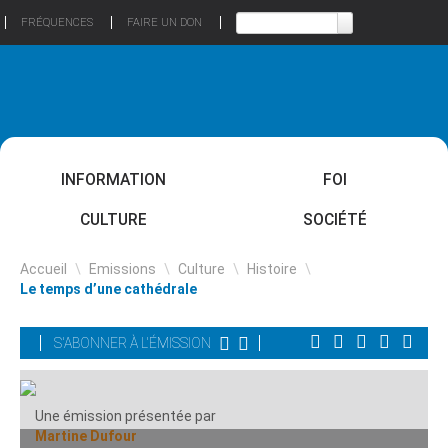
FRÉQUENCES
FAIRE UN DON
INFORMATION
FOI
CULTURE
SOCIÉTÉ
Accueil
\
Emissions
\
Culture
\
Histoire
\
Le temps d’une cathédrale
S'ABONNER À L'ÉMISSION
Une émission présentée par
Martine Dufour