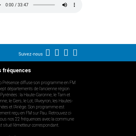
Suivez-nous
 fréquences
o Présence diffuse son programme en FM
sept départements de l’ancienne région
-Pyrénées : la Haute-Garonne, le Tarn et
ne, le Gers, le Lot, l’Aveyron, les Hautes-
nées et l’Ariège. Son programme est
ement reçu en FM sur Pau. Retrouvez ci-
ous nos 22 fréquences avec la commune
st situé l’émetteur correspondant.