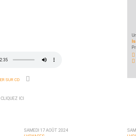
Un
Is
Pr
R SUR CD
N
CLIQUEZ ICI
SAMEDI 17 AOÛT 2024
SAM