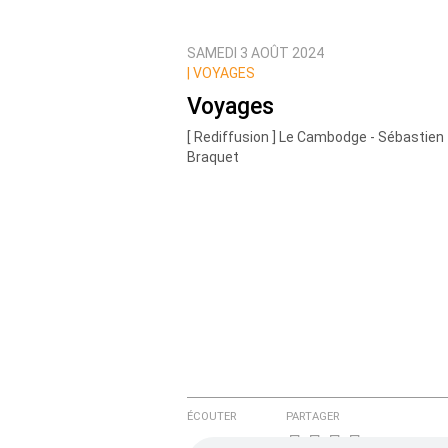
SAMEDI 3 AOÛT 2024
Prévenez-moi de tous les nouvea
|
VOYAGES
Voyages
[ Rediffusion ] Le Cambodge - Sébastien
Braquet
ÉCOUTER
PARTAGER