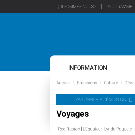
QUI SOMMES-NOUS ?
PROGRAMME
INFORMATION
Accueil
\
Emissions
\
Culture
\
Déco
S'ABONNER À L'ÉMISSION
Voyages
[ Rediffusion ] L’Equateur- Lynda Paquete