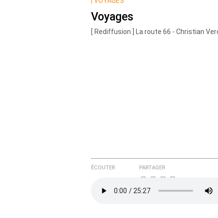
Nom
|
VOYAGES
Voyages
[ Rediffusion ] La route 66 - Christian Ver
Courriel (non publié)
Ajoutez votre commentair
Texte de votre message
ÉCOUTER
PARTAGER