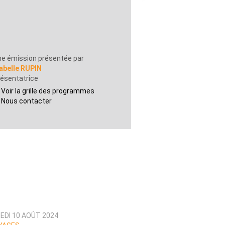
e émission présentée par
abelle RUPIN
ésentatrice
Voir la grille des programmes
Nous contacter
EDI 10 AOÛT 2024