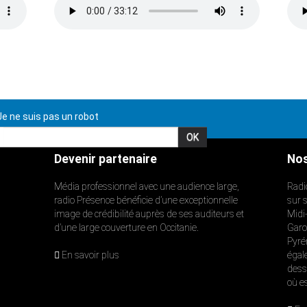
e ne suis pas un robot
Devenir partenaire
Nos
Média professionnel avec une audience large,
Radi
radio Présence bénéficie d’une exceptionnelle
sur 
image de crédibilité auprès de ses auditeurs et
Midi
d’une large couverture en Occitanie.
Garon
Pyré
En savoir plus
égal
dess
où e