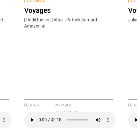
|
VOYAGES
|
VO
Voyages
Vo
ot
[ Rediffusion ] [Altair- Patrick Bernard
Juli
Amazonia]
e ici
ÉCOUTER
PARTAGER
ÉCOU