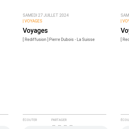
SAMEDI 27 JUILLET 2024
SAME
ux commentaires de cette discussion par email
|
VOYAGES
|
VO
Voyages
Vo
[ Rediffusion ] Pierre Dubois - La Suisse
[ Re
ÉCOUTER
PARTAGER
ÉCOU