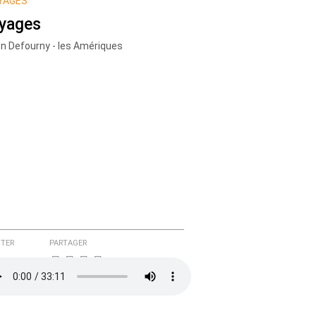
YAGES
yages
en Defourny - les Amériques
TER
PARTAGER