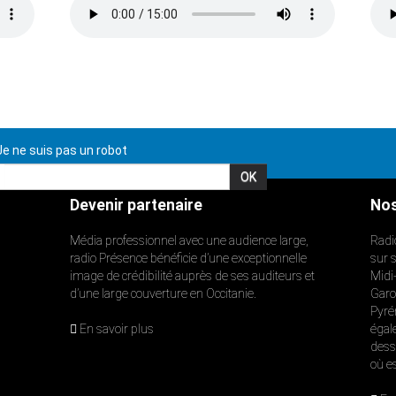
e ne suis pas un robot
Devenir partenaire
Nos
Média professionnel avec une audience large,
Radi
radio Présence bénéficie d’une exceptionnelle
sur 
image de crédibilité auprès de ses auditeurs et
Midi
d’une large couverture en Occitanie.
Garon
Pyré
En savoir plus
égal
dess
où e