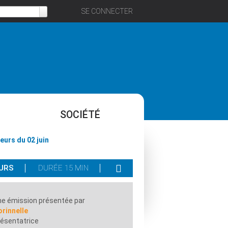
SE CONNECTER
SOCIÉTÉ
eurs du 02 juin
URS
DURÉE 15 MIN
e émission présentée par
rinnelle
ésentatrice