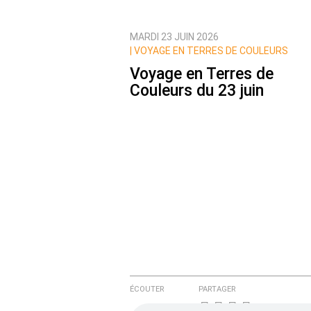
MARDI 23 JUIN 2026
Prévenez-moi de tous les nouvea
|
VOYAGE EN TERRES DE COULEURS
Voyage en Terres de
Couleurs du 23 juin
ÉCOUTER
PARTAGER