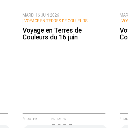
MARDI 16 JUIN 2026
MARD
ux commentaires de cette discussion par email
|
VOYAGE EN TERRES DE COULEURS
|
VOY
Voyage en Terres de
Vo
Couleurs du 16 juin
Co
ÉCOUTER
PARTAGER
ÉCOU