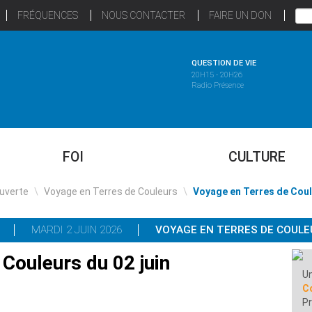
FRÉQUENCES
NOUS CONTACTER
FAIRE UN DON
QUESTION DE VIE
20H15 - 20H26
Radio Présence
FOI
CULTURE
uverte
\
Voyage en Terres de Couleurs
\
Voyage en Terres de Coul
MARDI 2 JUIN 2026
VOYAGE EN TERRES DE COULE
Couleurs du 02 juin
Un
Co
Pr