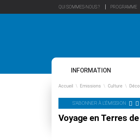
QUI SOMMES-NOUS ?
PROGRAMME
INFORMATION
Accueil
\
Emissions
\
Culture
\
Déco
S'ABONNER À L'ÉMISSION
Voyage en Terres de 