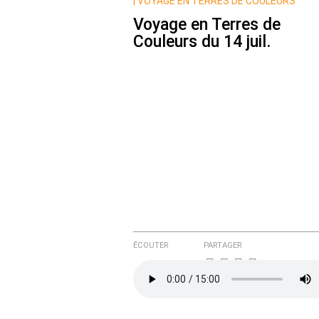
Nom
|
VOYAGE EN TERRES DE COULEURS
Voyage en Terres de
Couleurs du 14 juil.
Courriel (non publié)
Ajoutez votre commentair
Texte de votre message
ÉCOUTER
PARTAGER