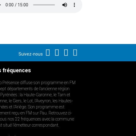
Suivez-nous
 fréquences
o Présence diffuse son programme en FM
sept départements de l’ancienne région
-Pyrénées : la Haute-Garonne, le Tarn et
ne, le Gers, le Lot, l’Aveyron, les Hautes-
nées et l’Ariège. Son programme est
ement reçu en FM sur Pau. Retrouvez ci-
ous nos 22 fréquences avec la commune
st situé l’émetteur correspondant.