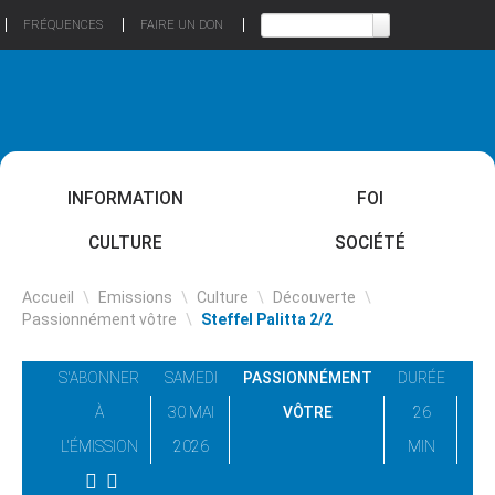
FRÉQUENCES
FAIRE UN DON
INFORMATION
FOI
CULTURE
SOCIÉTÉ
Accueil
\
Emissions
\
Culture
\
Découverte
\
Passionnément vôtre
\
Steffel Palitta 2/2
S'ABONNER
SAMEDI
PASSIONNÉMENT
DURÉE
À
30 MAI
VÔTRE
26
L'ÉMISSION
2026
MIN