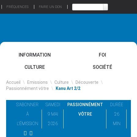
FRÉQUENCES
FAIRE UN DON
INFORMATION
FOI
CULTURE
SOCIÉTÉ
Accueil
\
Emissions
\
Culture
\
Découverte
\
Passionnément vôtre
\
Kanu Art 2/2
S'ABONNER
SAMEDI
PASSIONNÉMENT
DURÉE
À
9 MAI
VÔTRE
26
L'ÉMISSION
2026
MIN