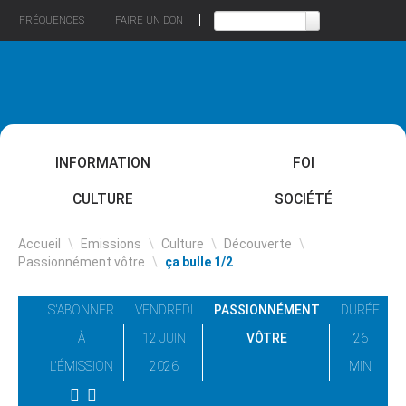
FRÉQUENCES
FAIRE UN DON
INFORMATION
FOI
CULTURE
SOCIÉTÉ
Accueil
\
Emissions
\
Culture
\
Découverte
\
Passionnément vôtre
\
ça bulle 1/2
S'ABONNER
VENDREDI
PASSIONNÉMENT
DURÉE
À
12 JUIN
VÔTRE
26
L'ÉMISSION
2026
MIN