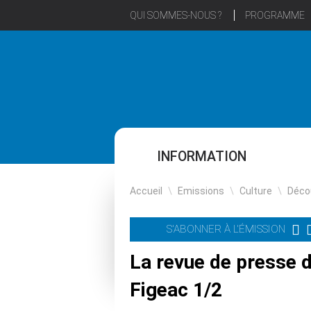
QUI SOMMES-NOUS ?
PROGRAMME
INFORMATION
Accueil
\
Emissions
\
Culture
\
Déco
S'ABONNER À L'ÉMISSION
La revue de presse 
Figeac 1/2