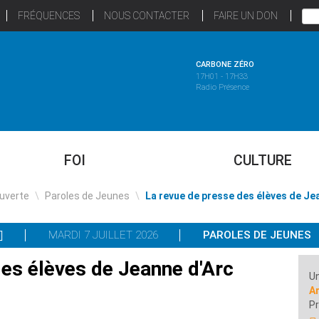
FRÉQUENCES
NOUS CONTACTER
FAIRE UN DON
CARBONE ZÉRO
17H01 - 17H33
Radio Présence
FOI
CULTURE
uverte
\
Paroles de Jeunes
\
La revue de presse des élèves de Je
MARDI 7 JUILLET 2026
PAROLES DE JEUNES
des élèves de Jeanne d'Arc
Un
A
P