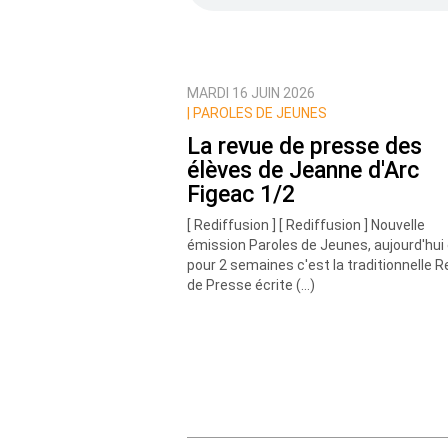
MARDI 16 JUIN 2026
Prévenez-moi de tous les nouvea
|
PAROLES DE JEUNES
La revue de presse des
élèves de Jeanne d'Arc
Figeac 1/2
[ Rediffusion ] [ Rediffusion ] Nouvelle
émission Paroles de Jeunes, aujourd'hui 
pour 2 semaines c'est la traditionnelle 
de Presse écrite (…)