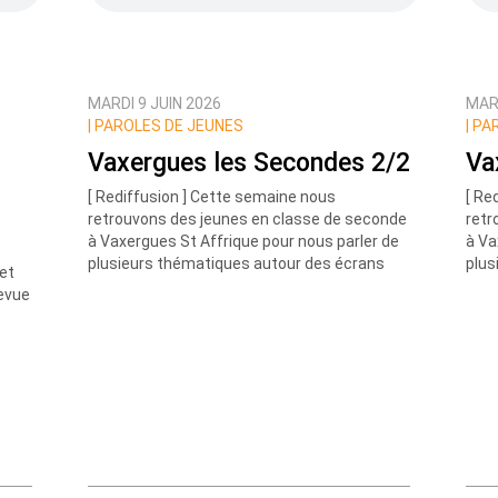
MARDI 9 JUIN 2026
MARD
ux commentaires de cette discussion par email
|
PAROLES DE JEUNES
|
PAR
Vaxergues les Secondes 2/2
Va
[ Rediffusion ] Cette semaine nous
[ Re
retrouvons des jeunes en classe de seconde
retr
à Vaxergues St Affrique pour nous parler de
à Va
plusieurs thématiques autour des écrans
plus
et
Revue