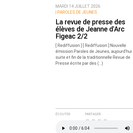
MARDI 14 JUILLET 2026
Nom
|
PAROLES DE JEUNES
La revue de presse des
élèves de Jeanne d'Arc
Courriel (non publié)
Figeac 2/2
[ Rediffusion ] [ Rediffusion ] Nouvelle
émission Paroles de Jeunes, aujourd'hui
suite et fin de la traditionnelle Revue de
Ajoutez votre commentair
Presse écrite par des (…)
Texte de votre message
ÉCOUTER
PARTAGER