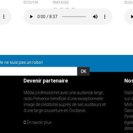
ÉCOUTER
PARTAGER
ÉCOU
e ne suis pas un robot
Devenir partenaire
Nos
Média professionnel avec une audience large,
Radi
radio Présence bénéficie d’une exceptionnelle
sur 
image de crédibilité auprès de ses auditeurs et
Midi
d’une large couverture en Occitanie.
Garon
Pyré
En savoir plus
égal
dess