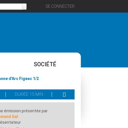
SE CONNECTER
SOCIÉTÉ
anne d'Arc Figeac 1/2
DURÉE 15 MIN
e émission présentée par
rmand Gal
résentateur