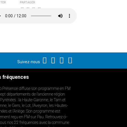
TER
PARTAGER
Suivez-nous
 fréquences
o Présence diffuse son programme en FM
sept départements de l’ancienne région
-Pyrénées : la Haute-Garonne, le Tarn et
ne, le Gers, le Lot, l’Aveyron, les Hautes-
nées et l’Ariège. Son programme est
ement reçu en FM sur Pau. Retrouvez ci-
ous nos 22 fréquences avec la commune