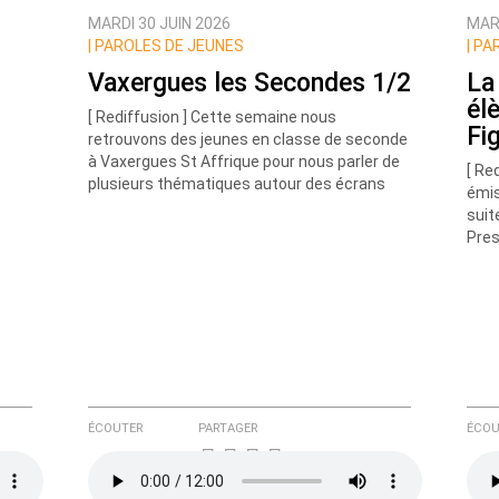
MARDI 30 JUIN 2026
MARD
|
PAROLES DE JEUNES
|
PAR
Vaxergues les Secondes 1/2
La
él
[ Rediffusion ] Cette semaine nous
Fi
retrouvons des jeunes en classe de seconde
à Vaxergues St Affrique pour nous parler de
[ Re
plusieurs thématiques autour des écrans
émis
suit
e ici
Pres
ÉCOUTER
PARTAGER
ÉCOU