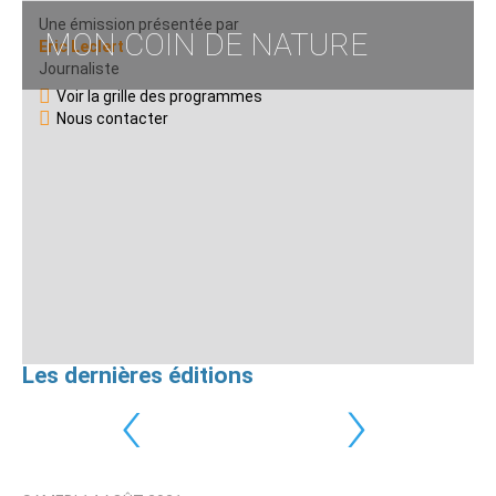
Une émission présentée par
MON COIN DE NATURE
Eric Leclert
Journaliste
Voir la grille des programmes
Nous contacter
Les dernières éditions
‹
›