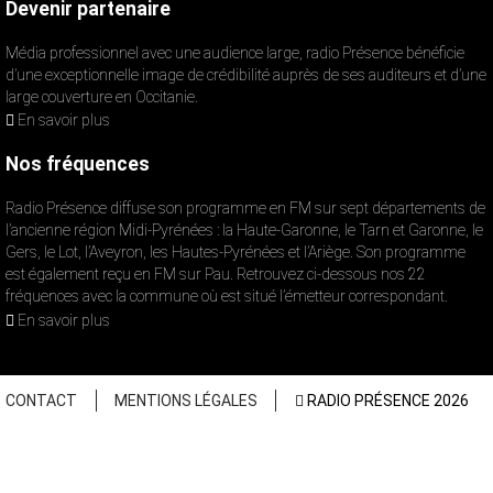
Devenir partenaire
Média professionnel avec une audience large, radio Présence bénéficie
d’une exceptionnelle image de crédibilité auprès de ses auditeurs et d’une
large couverture en Occitanie.
En savoir plus
Nos fréquences
Radio Présence diffuse son programme en FM sur sept départements de
l’ancienne région Midi-Pyrénées : la Haute-Garonne, le Tarn et Garonne, le
Gers, le Lot, l’Aveyron, les Hautes-Pyrénées et l’Ariège. Son programme
est également reçu en FM sur Pau. Retrouvez ci-dessous nos 22
fréquences avec la commune où est situé l’émetteur correspondant.
En savoir plus
CONTACT
MENTIONS LÉGALES
RADIO PRÉSENCE 2026