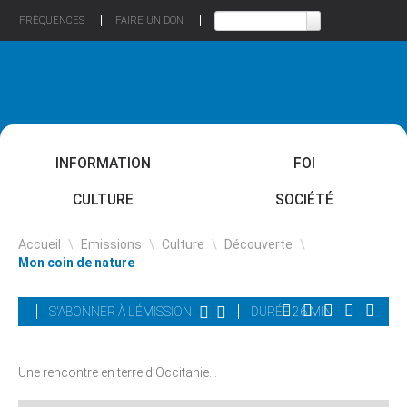
FRÉQUENCES
FAIRE UN DON
INFORMATION
FOI
CULTURE
SOCIÉTÉ
Accueil
\
Emissions
\
Culture
\
Découverte
\
Mon coin de nature
S'ABONNER À L'ÉMISSION
DURÉE 26 MIN
Une rencontre en terre d’Occitanie...