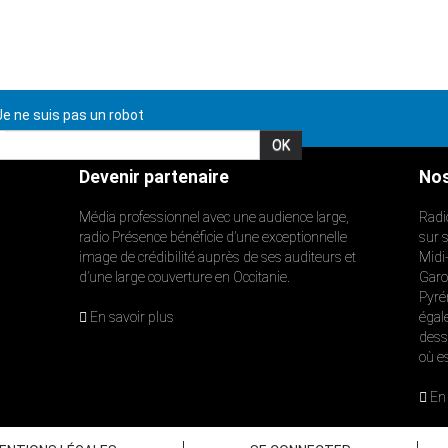
e ne suis pas un robot
Devenir partenaire
Nos
Média professionnel avec une audience large,
Radi
radio Présence bénéficie d’une exceptionnelle
sur 
image de crédibilité auprès de ses auditeurs et
Midi
d’une large couverture en Occitanie.
Garon
Pyré
En savoir plus
égal
dess
où e
En 