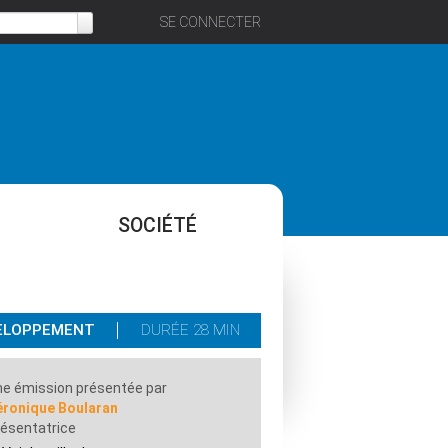
SE CONNECTER
SOCIÉTÉ
VELOPPEMENT
DURÉE 28 MIN
e émission présentée par
éronique Boularan
ésentatrice