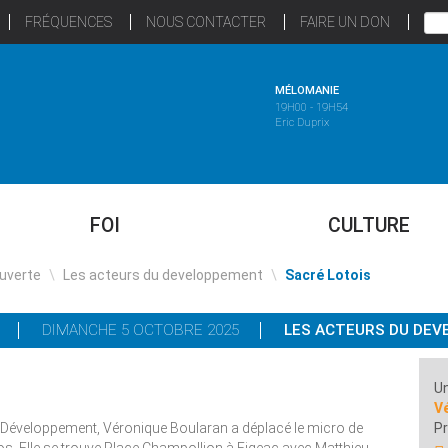
FRÉQUENCES
NOUS CONTACTER
FAIRE UN DON
MÉLOMANIE
19H00 - 19H54
Eric Duprix
FOI
CULTURE
uverte
\
Les acteurs du developpement
\
Sacré Lotois
DIMANCHE 5 OCTOBRE 2025
LES ACTEURS DU DE
Un
V
du Développement, Véronique Boularan a déplacé le micro de
Pr