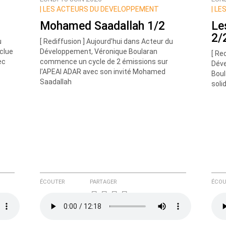
ux commentaires de cette discussion par email
|
LES ACTEURS DU DEVELOPPEMENT
|
LES
Mohamed Saadallah 1/2
Le
2/
u
[ Rediffusion ] Aujourd'hui dans Acteur du
clue
Développement, Véronique Boularan
[ Re
ec
commence un cycle de 2 émissions sur
Déve
l'APEAI ADAR avec son invité Mohamed
Boul
Saadallah
soli
ÉCOUTER
PARTAGER
ÉCOU