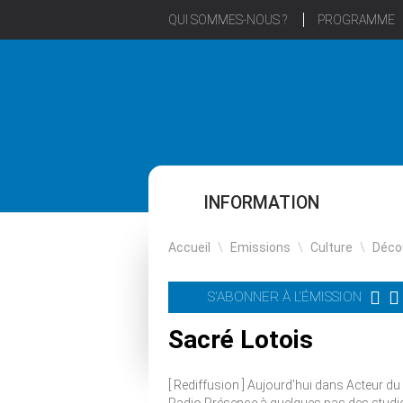
QUI SOMMES-NOUS ?
PROGRAMME
INFORMATION
Accueil
\
Emissions
\
Culture
\
Déco
S'ABONNER À L'ÉMISSION
Sacré Lotois
[ Rediffusion ] Aujourd’hui dans Acteur 