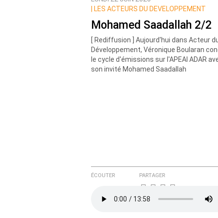
Prévenez-moi de tous les nouvea
|
LES ACTEURS DU DEVELOPPEMENT
Mohamed Saadallah 2/2
[ Rediffusion ] Aujourd'hui dans Acteur d
Développement, Véronique Boularan con
le cycle d'émissions sur l'APEAI ADAR av
son invité Mohamed Saadallah
ÉCOUTER
PARTAGER