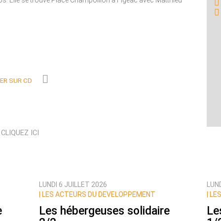
s. Elle se trouve Place Champollion à Figeac avec Matthieu
R SUR CD
N
CLIQUEZ ICI
LUNDI 6 JUILLET 2026
LUND
|
LES ACTEURS DU DEVELOPPEMENT
|
LES
e
Les hébergeuses solidaire
Le