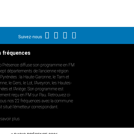
Suivez-nous
 fréquences
o Présence diffuse son programme en FM
sept départements de l’ancienne région
-Pyrénées : la Haute-Garonne, le Tarn et
ne, le Gers, le Lot, l’Aveyron, les Hautes-
nées et l’Ariège. Son programme est
ement reçu en FM sur Pau. Retrouvez ci-
ous nos 22 fréquences avec la commune
st situé l’émetteur correspondant.
savoir plus