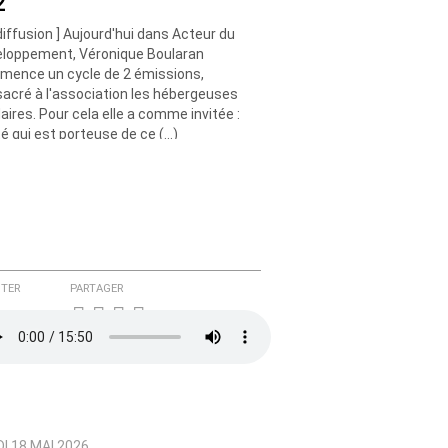
2
diffusion ] Aujourd'hui dans Acteur du
loppement, Véronique Boularan
ence un cycle de 2 émissions,
acré à l'association les hébergeuses
daires. Pour cela elle a comme invitée :
é qui est porteuse de ce (…)
TER
PARTAGER
I 18 MAI 2026