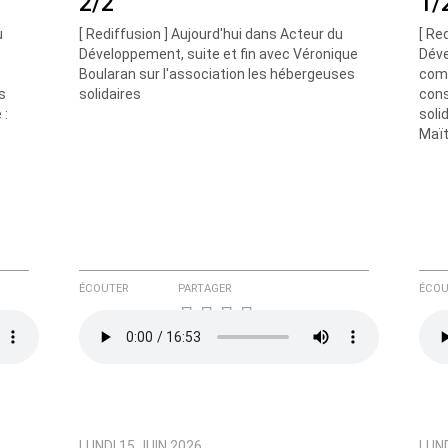
2/2
1/
u
[ Rediffusion ] Aujourd'hui dans Acteur du
[ Re
Développement, suite et fin avec Véronique
Déve
Boularan sur l'association les hébergeuses
comm
s
solidaires
cons
e ici
 :
soli
Maït
ÉCOUTER
PARTAGER
ÉCOU
LUNDI 15 JUIN 2026
LUND