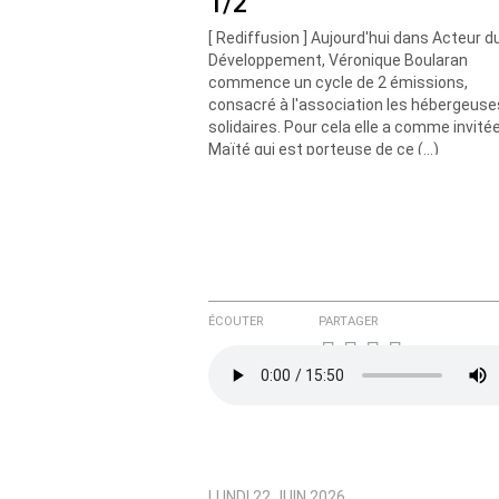
1/2
Courriel (non publié)
[ Rediffusion ] Aujourd'hui dans Acteur d
Développement, Véronique Boularan
commence un cycle de 2 émissions,
consacré à l'association les hébergeuse
Ajoutez votre commentair
solidaires. Pour cela elle a comme invitée
Maïté qui est porteuse de ce (…)
Texte de votre message
ÉCOUTER
PARTAGER
LUNDI 22 JUIN 2026