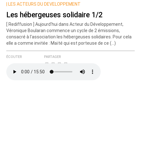
Nom
|
LES ACTEURS DU DEVELOPPEMENT
Les hébergeuses solidaire 1/2
[ Rediffusion ] Aujourd'hui dans Acteur du Développement,
Courriel (non publié)
Véronique Boularan commence un cycle de 2 émissions,
consacré à l'association les hébergeuses solidaires. Pour cela
elle a comme invitée : Maïté qui est porteuse de ce (…)
Ajoutez votre commentaire ici
ÉCOUTER
PARTAGER
Texte de votre message