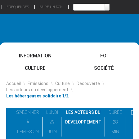
FRÉQUENCES
FAIRE UN DON
INFORMATION
FOI
CULTURE
SOCIÉTÉ
Accueil
\
Emissions
\
Culture
\
Découverte
\
Les acteurs du developpement
\
Les hébergeuses solidaire 1/2
S'ABONNER
LUNDI
LES ACTEURS DU
DURÉE
À
29
DEVELOPPEMENT
28
L'ÉMISSION
JUIN
MIN