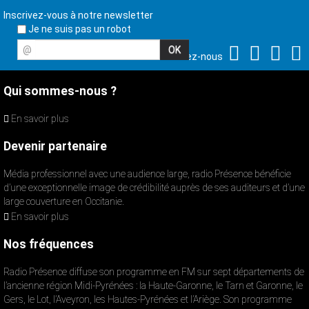
Inscrivez-vous à notre newsletter
Je ne suis pas un robot
@
Suivez-nous
Qui sommes-nous ?
En savoir plus
Devenir partenaire
Média professionnel avec une audience large, radio Présence bénéficie
d’une exceptionnelle image de crédibilité auprès de ses auditeurs et d’une
large couverture en Occitanie.
En savoir plus
Nos fréquences
Radio Présence diffuse son programme en FM sur sept départements de
l’ancienne région Midi-Pyrénées : la Haute-Garonne, le Tarn et Garonne, le
Gers, le Lot, l’Aveyron, les Hautes-Pyrénées et l’Ariège. Son programme