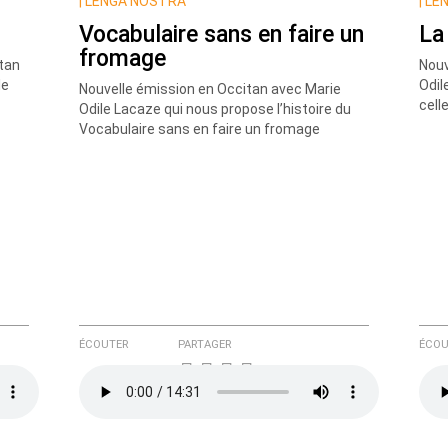
|
LENGA NOSTRA
|
LEN
Vocabulaire sans en faire un
La
fromage
itan
Nouv
le
Odil
Nouvelle émission en Occitan avec Marie
cell
Odile Lacaze qui nous propose l’histoire du
Vocabulaire sans en faire un fromage
e ici
ÉCOUTER
PARTAGER
ÉCOU