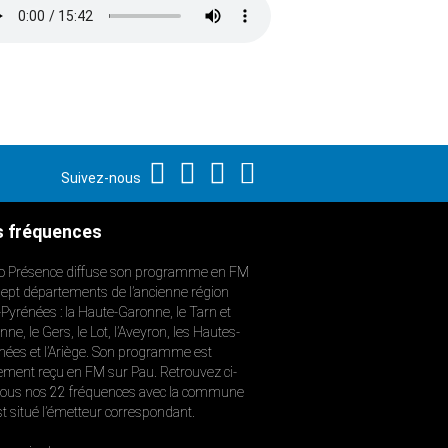
Suivez-nous
 fréquences
o Présence diffuse son programme en FM
sept départements de l’ancienne région
-Pyrénées : la Haute-Garonne, le Tarn et
ne, le Gers, le Lot, l’Aveyron, les Hautes-
nées et l’Ariège. Son programme est
ement reçu en FM sur Pau. Retrouvez ci-
ous nos 22 fréquences avec la commune
st situé l’émetteur correspondant.