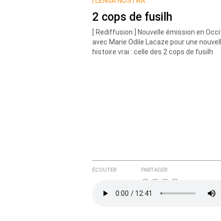
Nom
|
LENGA NOSTRA
2 cops de fusilh
[ Rediffusion ] Nouvelle émission en Occ
Courriel (non publié)
avec Marie Odile Lacaze pour une nouvel
histoire vrai : celle des 2 cops de fusilh
Ajoutez votre commentair
Texte de votre message
ÉCOUTER
PARTAGER