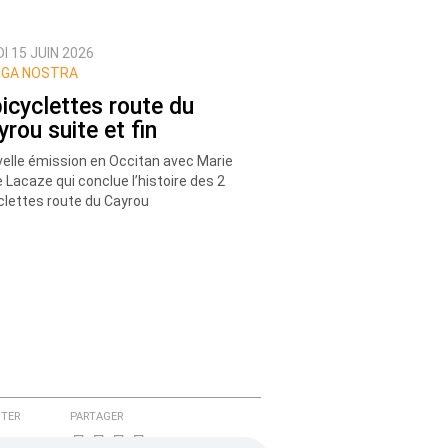
I 15 JUIN 2026
GA NOSTRA
bicyclettes route du
yrou suite et fin
elle émission en Occitan avec Marie
e Lacaze qui conclue l’histoire des 2
clettes route du Cayrou
TER
PARTAGER