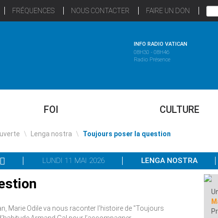
FRÉQUENCES
NOUS CONTACTER
FAIRE UN DON
INFO RADIO VATICAN
08H30 - 08H46
Radio Présence
FOI
CULTURE
uverte
\
Lenga nostra
\
Toujours poser la question
LUNDI 11 MAI 2026
LENGA NOSTRA
estion
Un
M
n, Marie Odile va nous raconter l’histoire de "Toujours
Pr