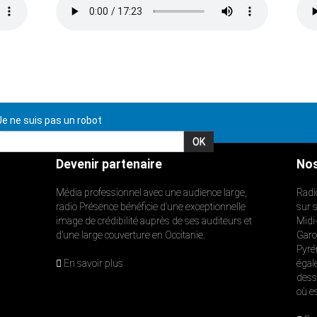
e ne suis pas un robot
Devenir partenaire
Nos
Média professionnel avec une audience large,
Radi
radio Présence bénéficie d’une exceptionnelle
sur 
image de crédibilité auprès de ses auditeurs et
Midi
d’une large couverture en Occitanie.
Garon
Pyré
En savoir plus
égal
dess
où e