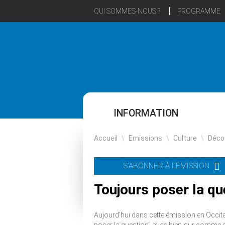
QUI SOMMES-NOUS ?
PROGRAMME
INFORMATION
Accueil
\
Emissions
\
Culture
\
Déco
S'ABONNER À L'ÉMISSION
Toujours poser la qu
Aujourd’hui dans cette émission en Occita