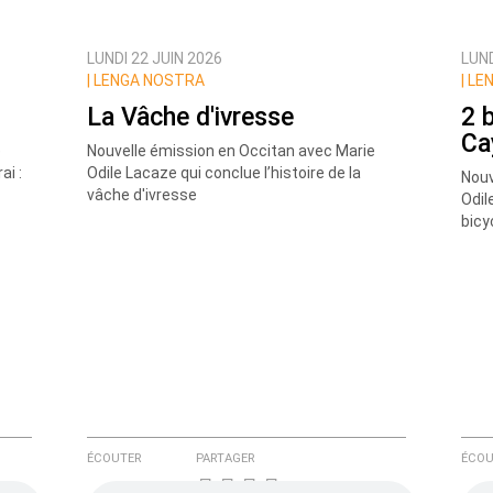
LUNDI 22 JUIN 2026
LUND
ux commentaires de cette discussion par email
|
LENGA NOSTRA
|
LEN
La Vâche d'ivresse
2 
Ca
e
Nouvelle émission en Occitan avec Marie
ai :
Odile Lacaze qui conclue l’histoire de la
Nouv
vâche d'ivresse
Odil
bicy
ÉCOUTER
PARTAGER
ÉCOU