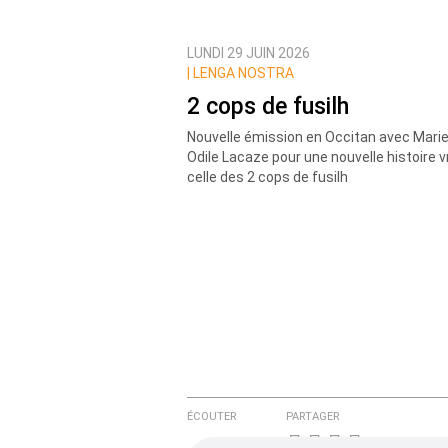
LUNDI 29 JUIN 2026
Prévenez-moi de tous les nouvea
|
LENGA NOSTRA
2 cops de fusilh
Nouvelle émission en Occitan avec Mari
Odile Lacaze pour une nouvelle histoire vr
celle des 2 cops de fusilh
ÉCOUTER
PARTAGER