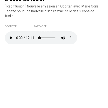
[ Rediffusion ] Nouvelle émission en Occitan avec Marie Odile
Courriel (non publié)
Lacaze pour une nouvelle histoire vrai : celle des 2 cops de
fusilh
ÉCOUTER
PARTAGER
Ajoutez votre commentaire ici
Texte de votre message