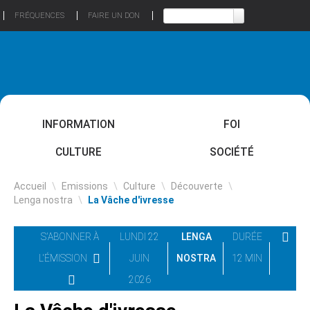
FRÉQUENCES
FAIRE UN DON
INFORMATION
FOI
CULTURE
SOCIÉTÉ
Accueil
\
Emissions
\
Culture
\
Découverte
\
Lenga nostra
\
La Vâche d'ivresse
S'ABONNER À
LUNDI 22
LENGA
DURÉE
L'ÉMISSION
JUIN
NOSTRA
12 MIN
2026