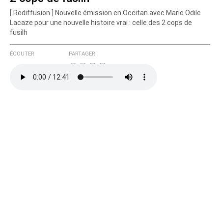
[ Rediffusion ] Nouvelle émission en Occitan avec Marie Odile
Courriel (non publié)
Lacaze pour une nouvelle histoire vrai : celle des 2 cops de
fusilh
ÉCOUTER
PARTAGER
Ajoutez votre commentaire ici
Texte de votre message