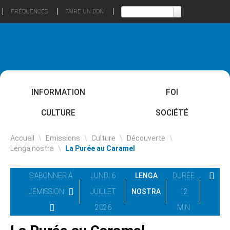
FRÉQUENCES
FAIRE UN DON
INFORMATION
FOI
CULTURE
SOCIÉTÉ
Accueil
\
Emissions
\
Culture
\
Découverte
\
Lenga nostra
\
La Purée au Caramel
S'ABONNER À
LUNDI 6
LENGA
DURÉE
L'ÉMISSION
JUILLET
NOSTRA
12
2026
MIN