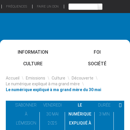
FRÉQUENCES
FAIRE UN DON
INFORMATION
FOI
CULTURE
SOCIÉTÉ
Accueil
\
Emissions
\
Culture
\
Découverte
\
Le numérique expliqué à ma grand mère
\
Le numérique expliqué à ma grand mère du 30 mai
S'ABONNER
VENDREDI
LE
DURÉE
À
30 MAI
NUMÉRIQUE
3 MIN
L'ÉMISSION
2025
EXPLIQUÉ À