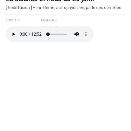
[ Rediffusion ] Henri Reme, astrophysicien, parle des comètes
Courriel (non publié)
ÉCOUTER
PARTAGER
Ajoutez votre commentaire ici
Texte de votre message