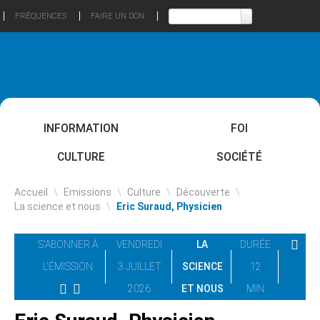
FRÉQUENCES
FAIRE UN DON
INFORMATION
FOI
CULTURE
SOCIÉTÉ
Accueil
\
Emissions
\
Culture
\
Découverte
\
La science et nous
\
Eric Suraud, Physicien
S'ABONNER À
VENDREDI
LA
DURÉE
L'ÉMISSION
3 JUILLET
SCIENCE
12
2026
ET NOUS
MIN