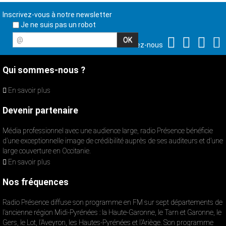
Inscrivez-vous à notre newsletter
Je ne suis pas un robot
@
Suivez-nous
Qui sommes-nous ?
En savoir plus
Devenir partenaire
Média professionnel avec une audience large, radio Présence bénéficie
d’une exceptionnelle image de crédibilité auprès de ses auditeurs et d’une
large couverture en Occitanie.
En savoir plus
Nos fréquences
Radio Présence diffuse son programme en FM sur sept départements de
l’ancienne région Midi-Pyrénées : la Haute-Garonne, le Tarn et Garonne, le
Gers, le Lot, l’Aveyron, les Hautes-Pyrénées et l’Ariège. Son programme