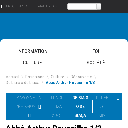
FRÉQUENCES
FAIRE UN DON
INFORMATION
FOI
CULTURE
SOCIÉTÉ
Accueil
\
Emissions
\
Culture
\
Découverte
\
De biais o de biaça
\
Abbé Arthur Roussilhe 1/3
S'ABONNER À
LUNDI
DE BIAIS
DURÉE
L'ÉMISSION
11 MAI
O DE
26
2026
BIAÇA
MIN