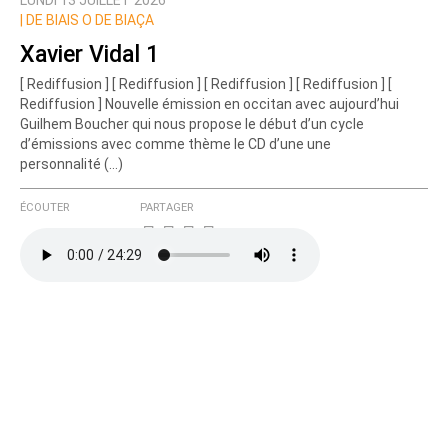
LUNDI 13 JUILLET 2026
Nom
|
DE BIAIS O DE BIAÇA
Xavier Vidal 1
[ Rediffusion ] [ Rediffusion ] [ Rediffusion ] [ Rediffusion ] [
Courriel (non publié)
Rediffusion ] Nouvelle émission en occitan avec aujourd’hui
Guilhem Boucher qui nous propose le début d’un cycle
d’émissions avec comme thème le CD d’une une
personnalité (…)
Ajoutez votre commentaire ici
ÉCOUTER
PARTAGER
Texte de votre message