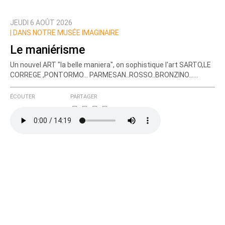
JEUDI 6 AOÛT 2026
Prévenez-moi de tous les nouveaux commentaires
|
DANS NOTRE MUSÉE IMAGINAIRE
de cette discussion par email
Le maniérisme
Un nouvel ART "la belle maniera", on sophistique l'art SARTO,LE
CORREGE ,PONTORMO... PARMESAN..ROSSO..BRONZINO......
ÉCOUTER
PARTAGER