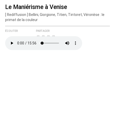
Le Maniérisme à Venise
[ Rediffusion ] Bellini, Giorgione, Titien, Tintoret, Véronèse : le
Courriel (non publié)
primat de la couleur
ÉCOUTER
PARTAGER
Ajoutez votre commentaire ici
Texte de votre message