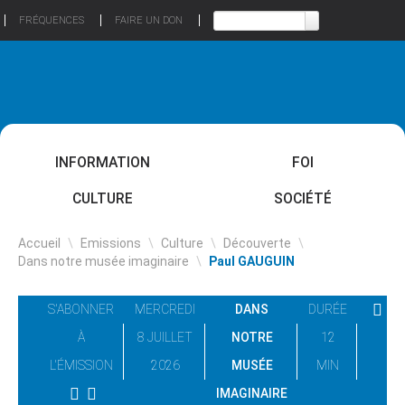
FRÉQUENCES
FAIRE UN DON
INFORMATION
FOI
CULTURE
SOCIÉTÉ
Accueil
\
Emissions
\
Culture
\
Découverte
\
Dans notre musée imaginaire
\
Paul GAUGUIN
S'ABONNER
MERCREDI
DANS
DURÉE
À
8 JUILLET
NOTRE
12
L'ÉMISSION
2026
MUSÉE
MIN
IMAGINAIRE