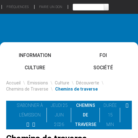
FRÉQUENCES
FAIRE UN DON
INFORMATION
FOI
CULTURE
SOCIÉTÉ
Accueil
\
Emissions
\
Culture
\
Découverte
\
Chemins de Traverse
\
Chemins de traverse
S'ABONNER À
JEUDI 25
CHEMINS
DURÉE
L'ÉMISSION
JUIN
DE
15
2026
TRAVERSE
MIN