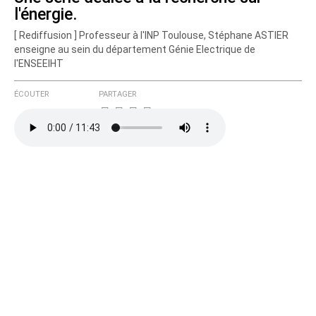
l'énergie.
Courriel (non publié)
[ Rediffusion ] Professeur à l'INP Toulouse, Stéphane ASTIER
enseigne au sein du département Génie Electrique de
l'ENSEEIHT
Ajoutez votre commentaire ici
ÉCOUTER
PARTAGER
Texte de votre message