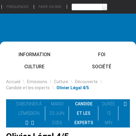
FRÉQUENCES
FAIRE UN DON
INFORMATION
FOI
CULTURE
SOCIÉTÉ
Accueil
\
Emissions
\
Culture
\
Découverte
\
Candide et les experts
\
Olivier Légal 4/5
S'ABONNER À
MARDI
CANDIDE
DURÉE
L'ÉMISSION
23 JUIN
ET LES
12
2026
EXPERTS
MIN