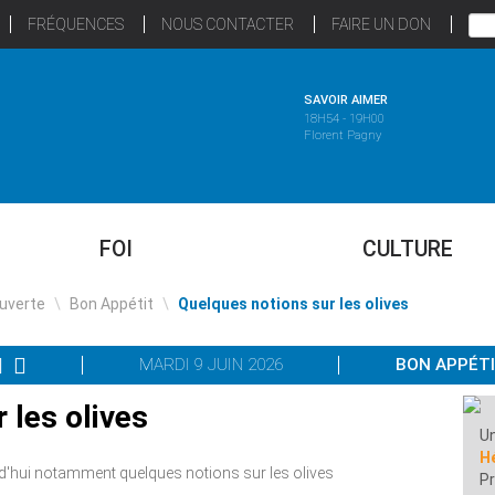
FRÉQUENCES
NOUS CONTACTER
FAIRE UN DON
SAVOIR AIMER
18H54 - 19H00
Florent Pagny
FOI
CULTURE
uverte
\
Bon Appétit
\
Quelques notions sur les olives
MARDI 9 JUIN 2026
BON APPÉT
 les olives
Un
Hé
d'hui notamment quelques notions sur les olives
Pr