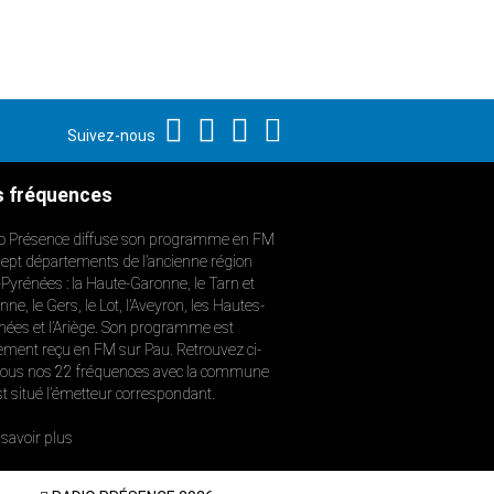
Suivez-nous
 fréquences
o Présence diffuse son programme en FM
sept départements de l’ancienne région
-Pyrénées : la Haute-Garonne, le Tarn et
ne, le Gers, le Lot, l’Aveyron, les Hautes-
nées et l’Ariège. Son programme est
ement reçu en FM sur Pau. Retrouvez ci-
ous nos 22 fréquences avec la commune
st situé l’émetteur correspondant.
savoir plus