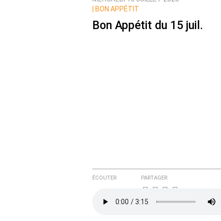
Prévenez-moi de tous les nouvea
|
BON APPÉTIT
Bon Appétit du 15 juil.
ÉCOUTER
PARTAGER