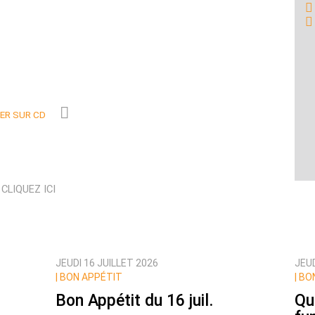
R SUR CD
N
CLIQUEZ ICI
JEUDI 16 JUILLET 2026
JEUD
|
BON APPÉTIT
|
BON
Bon Appétit du 16 juil.
Qu