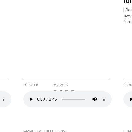
fu
[ Re
avec
fum
e ici
ÉCOUTER
PARTAGER
ÉCOU
MARDI 14 JUILLET 2026
LUND