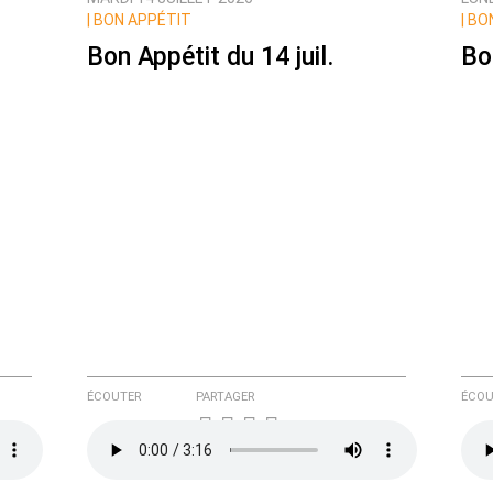
ux commentaires de cette discussion par email
|
BON APPÉTIT
|
BON
Bon Appétit du 14 juil.
Bo
ÉCOUTER
PARTAGER
ÉCOU