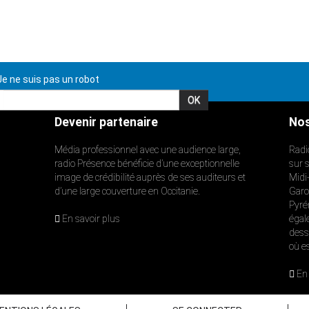
e ne suis pas un robot
Devenir partenaire
Nos
Média professionnel avec une audience large,
Radi
radio Présence bénéficie d’une exceptionnelle
sur 
image de crédibilité auprès de ses auditeurs et
Midi
d’une large couverture en Occitanie.
Garon
Pyré
En savoir plus
égal
dess
où e
En 