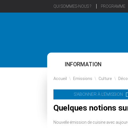
QUI SOMMES-NOUS ?
PROGRAMME
INFORMATION
Accueil
\
Emissions
\
Culture
\
Déco
S'ABONNER À L'ÉMISSION
Quelques notions sur
Nouvelle émission de cuisine avec aujour