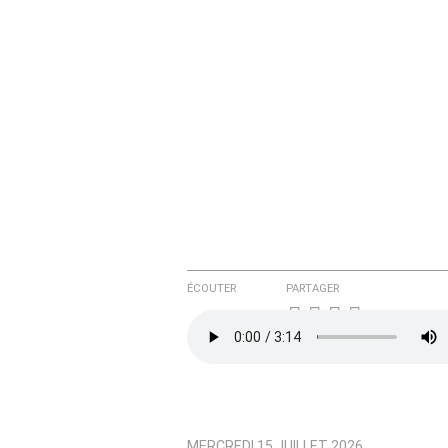
Courriel (non publié)
Ajoutez votre commentair
Texte de votre message
ÉCOUTER
PARTAGER
MERCREDI 15 JUILLET 2026