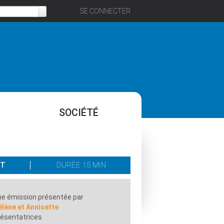
SE CONNECTER
SOCIÉTÉ
IT
DURÉE 15 MIN
e émission présentée par
lène et Annisette
ésentatrices